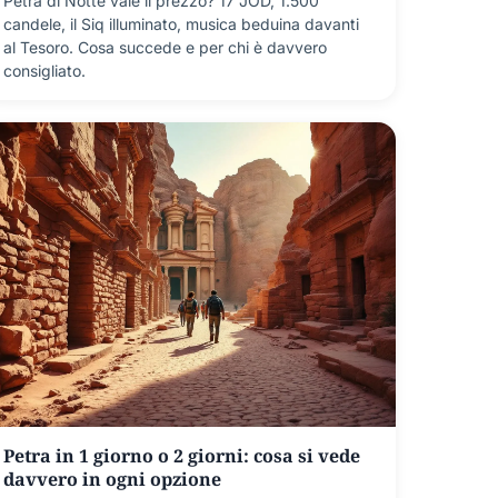
Petra di Notte vale il prezzo? 17 JOD, 1.500
candele, il Siq illuminato, musica beduina davanti
al Tesoro. Cosa succede e per chi è davvero
consigliato.
Petra in 1 giorno o 2 giorni: cosa si vede
davvero in ogni opzione