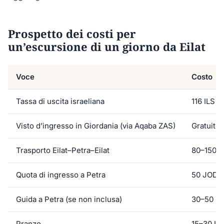
Prospetto dei costi per
un’escursione di un giorno da Eilat
Voce
Costo
Tassa di uscita israeliana
116 ILS 
Visto d’ingresso in Giordania (via Aqaba ZAS)
Gratuito
Trasporto Eilat–Petra–Eilat
80–150 
Quota di ingresso a Petra
50 JOD (
Guida a Petra (se non inclusa)
30–50 U
Pranzo
15–30 U