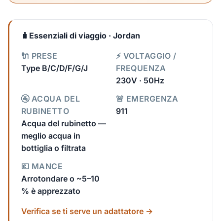
🧳
Essenziali di viaggio · Jordan
🔌 PRESE
⚡ VOLTAGGIO /
Type B/C/D/F/G/J
FREQUENZA
230V · 50Hz
🚰 ACQUA DEL
🚨 EMERGENZA
RUBINETTO
911
Acqua del rubinetto —
meglio acqua in
bottiglia o filtrata
💶 MANCE
Arrotondare o ~5–10
% è apprezzato
Verifica se ti serve un adattatore →