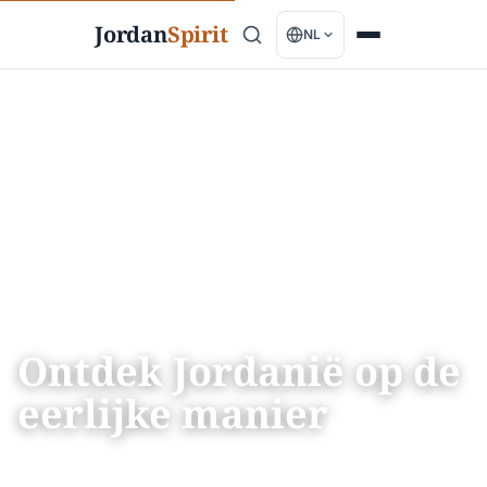
Jordan
Spirit
NL
Ontdek Jordanië op de
eerlijke manier
Geverifieerde routes voor Petra, Wadi Rum en de