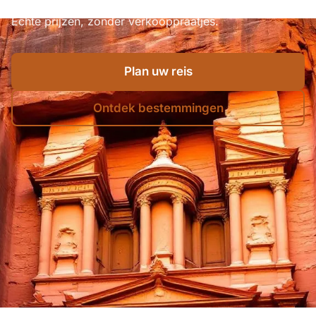
Dode Zee, geschreven door onafhankelijke reizigers.
Echte prijzen, zonder verkooppraatjes.
Plan uw reis
Ontdek bestemmingen