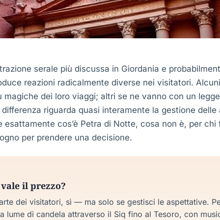
attrazione serale più discussa in Giordania e probabilmen
uce reazioni radicalmente diverse nei visitatori. Alcun
ù magiche dei loro viaggi; altri se ne vanno con un legg
 differenza riguarda quasi interamente la gestione delle 
e esattamente cos’è Petra di Notte, cosa non è, per chi f
bisogno per prendere una decisione.
 vale il prezzo?
rte dei visitatori, sì — ma solo se gestisci le aspettative. P
a lume di candela attraverso il Siq fino al Tesoro, con musi