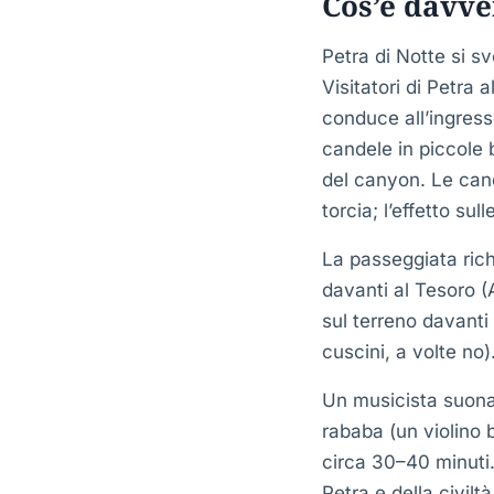
Cos’è davve
Petra di Notte si sv
Visitatori di Petra
conduce all’ingresso
candele in piccole 
del canyon. Le can
torcia; l’effetto su
La passeggiata rich
davanti al Tesoro 
sul terreno davanti 
cuscini, a volte no)
Un musicista suona
rababa (un violino 
circa 30–40 minuti. 
Petra e della civilt