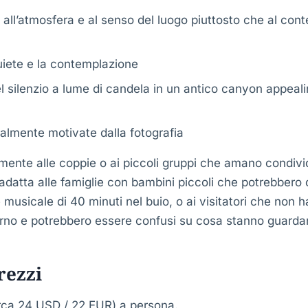
 all’atmosfera e al senso del luogo piuttosto che al con
iete e la contemplazione
l silenzio a lume di candela in un antico canyon appeali
almente motivate dalla fotografia
rmente alle coppie o ai piccoli gruppi che amano condiv
adatta alle famiglie con bambini piccoli che potrebbero d
 musicale di 40 minuti nel buio, o ai visitatori che non
iorno e potrebbero essere confusi su cosa stanno guarda
prezzi
rca 24 USD / 22 EUR) a persona.