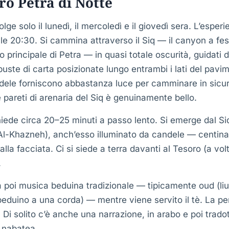
ro Petra di Notte
olge solo il lunedì, il mercoledì e il giovedì sera. L’esperi
 alle 20:30. Si cammina attraverso il Siq — il canyon a fe
 principale di Petra — in quasi totale oscurità, guidati 
buste di carta posizionate lungo entrambi i lati del pavim
dele forniscono abbastanza luce per camminare in sicu
lle pareti di arenaria del Siq è genuinamente bello.
iede circa 20–25 minuti a passo lento. Si emerge dal Si
(Al-Khazneh), anch’esso illuminato da candele — centina
alla facciata. Ci si siede a terra davanti al Tesoro (a vol
.
 poi musica beduina tradizionale — tipicamente oud (liu
beduino a una corda) — mentre viene servito il tè. La p
Di solito c’è anche una narrazione, in arabo e poi tradott
à nabatea.