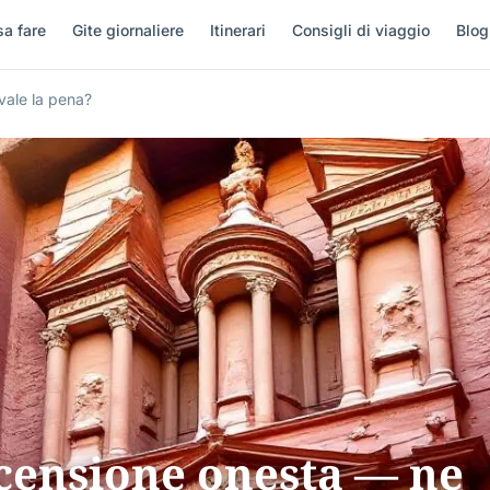
a fare
Gite giornaliere
Itinerari
Consigli di viaggio
Blog
vale la pena?
ecensione onesta — ne