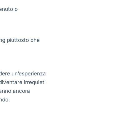
tenuto o
ng piuttosto che
idere un’esperienza
iventare irrequieti
 hanno ancora
ndo.