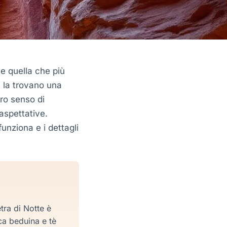
te quella che più
i la trovano una
ero senso di
aspettative.
unziona e i dettagli
etra di Notte è
ca beduina e tè