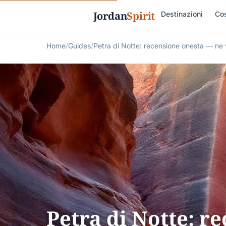
Jordan
Spirit
Destinazioni
Cos
Home
/
Guides
/
Petra di Notte: recensione onesta — ne 
Petra di Notte: r