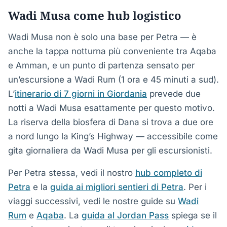
Wadi Musa come hub logistico
Wadi Musa non è solo una base per Petra — è
anche la tappa notturna più conveniente tra Aqaba
e Amman, e un punto di partenza sensato per
un’escursione a Wadi Rum (1 ora e 45 minuti a sud).
L’
itinerario di 7 giorni in Giordania
prevede due
notti a Wadi Musa esattamente per questo motivo.
La riserva della biosfera di Dana si trova a due ore
a nord lungo la King’s Highway — accessibile come
gita giornaliera da Wadi Musa per gli escursionisti.
Per Petra stessa, vedi il nostro
hub completo di
Petra
e la
guida ai migliori sentieri di Petra
. Per i
viaggi successivi, vedi le nostre guide su
Wadi
Rum
e
Aqaba
. La
guida al Jordan Pass
spiega se il