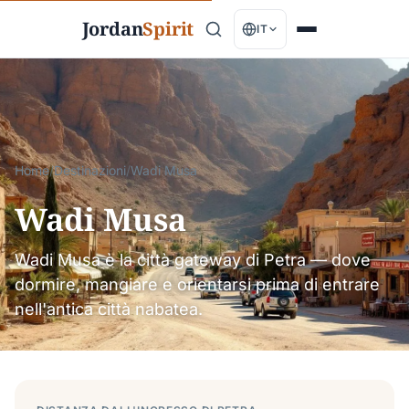
Jordan
Spirit
IT
Home
/
Destinazioni
/
Wadi Musa
Wadi Musa
Wadi Musa è la città gateway di Petra — dove
dormire, mangiare e orientarsi prima di entrare
nell'antica città nabatea.