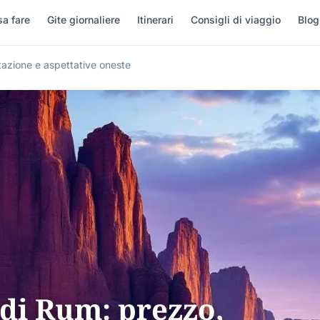
a fare
Gite giornaliere
Itinerari
Consigli di viaggio
Blog
azione e aspettative oneste
di Rum: prezzo,