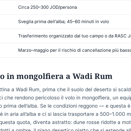
Circa 250–300 JOD/persona
Sveglia prima dell’alba; 45–60 minuti in volo
Trasferimento organizzato dal tuo campo o da RASC 
Marzo–maggio per il rischio di cancellazione più bass
lo in mongolfiera a Wadi Rum
attina a Wadi Rum, prima che il suolo del deserto si scal
ici che rendono pericoloso il volo in mongolfiera, un equ
o prima dell’alba. Se le condizioni reggono — e questa 
 in aria all’alba e ci si lascia trasportare a 500–1.000 m
uesta quota, diventa astratto: dune rosse ridotte a moti
dotti a ombre, il piano desertico piatto che si estende all