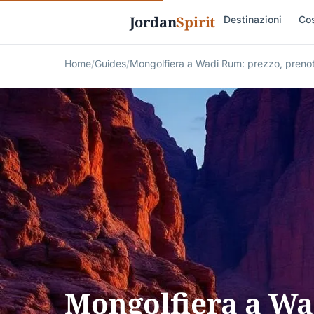
Jordan
Spirit
Destinazioni
Cos
Home
/
Guides
/
Mongolfiera a Wadi Rum: prezzo, prenot
Mongolfiera a Wa