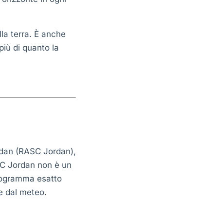
la terra. È anche
iù di quanto la
ordan (RASC Jordan),
ASC Jordan non è un
programma esatto
 e dal meteo.