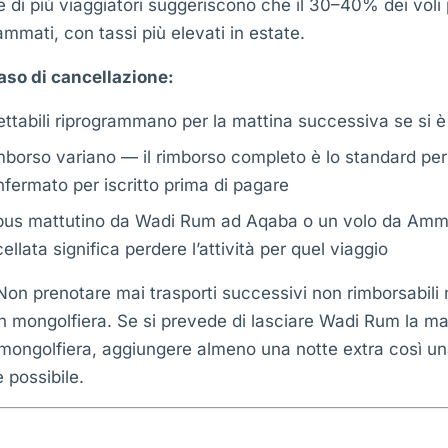
 di più viaggiatori suggeriscono che il 30–40% dei voli
ammati, con tassi più elevati in estate.
aso di cancellazione:
pettabili riprogrammano per la mattina successiva se si è
imborso variano — il rimborso completo è lo standard per
ermato per iscritto prima di pagare
obus mattutino da Wadi Rum ad Aqaba o un volo da Amm
llata significa perdere l’attività per quel viaggio
on prenotare mai trasporti successivi non rimborsabili 
in mongolfiera. Se si prevede di lasciare Wadi Rum la ma
 mongolfiera, aggiungere almeno una notte extra così u
 possibile.