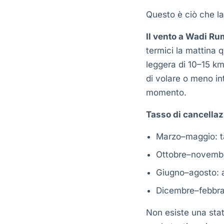
Questo è ciò che la
Il vento a Wadi Ru
termici la mattina 
leggera di 10–15 km/
di volare o meno int
momento.
Tasso di cancellaz
Marzo–maggio: ta
Ottobre–novembr
Giugno–agosto: al
Dicembre–febbrai
Non esiste una stat