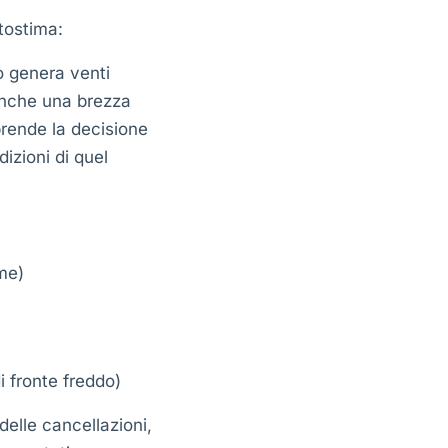
tostima:
o genera venti
 Anche una brezza
 prende la decisione
izioni di quel
me)
 fronte freddo)
delle cancellazioni,