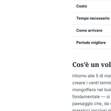
Costo
Tempo necessario
Come arrivare
Periodo migliore
Cos’è un vo
Intorno alle 5 di m
creare i venti term
mongolfiera nel bui
fondamentale — si è
paesaggio che, da q
massicci rocciosi ri