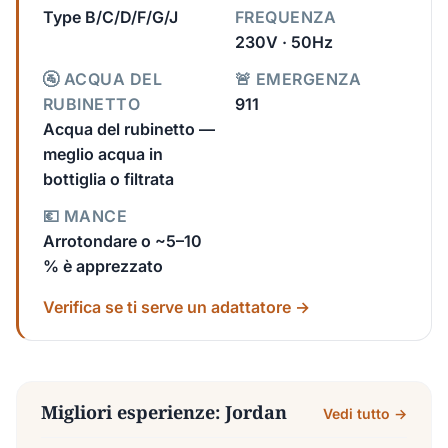
Type B/C/D/F/G/J
FREQUENZA
230V · 50Hz
🚰 ACQUA DEL
🚨 EMERGENZA
RUBINETTO
911
Acqua del rubinetto —
meglio acqua in
bottiglia o filtrata
💶 MANCE
Arrotondare o ~5–10
% è apprezzato
Verifica se ti serve un adattatore →
Migliori esperienze: Jordan
Vedi tutto →