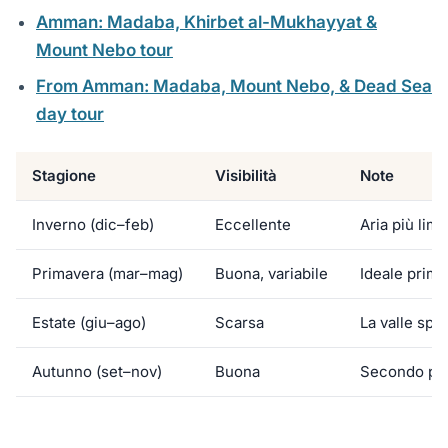
Amman: Madaba, Khirbet al-Mukhayyat &
Mount Nebo tour
From Amman: Madaba, Mount Nebo, & Dead Sea
day tour
Stagione
Visibilità
Note
Inverno (dic–feb)
Eccellente
Aria più limp
Primavera (mar–mag)
Buona, variabile
Ideale prima
Estate (giu–ago)
Scarsa
La valle spe
Autunno (set–nov)
Buona
Secondo per