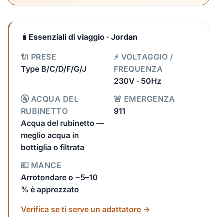
🧳
Essenziali di viaggio · Jordan
🔌 PRESE
⚡ VOLTAGGIO /
Type B/C/D/F/G/J
FREQUENZA
230V · 50Hz
🚰 ACQUA DEL
🚨 EMERGENZA
RUBINETTO
911
Acqua del rubinetto —
meglio acqua in
bottiglia o filtrata
💶 MANCE
Arrotondare o ~5–10
% è apprezzato
Verifica se ti serve un adattatore →