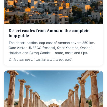
Desert castles from Amman: the complete
loop guide
The desert castles loop east of Amman covers 250 km.
Qasr Amra (UNESCO frescos), Qasr Kharana, Qasr al-
Hallabat and Azraq Castle — route, costs and tips.
Q: Are the desert castles worth a day trip?