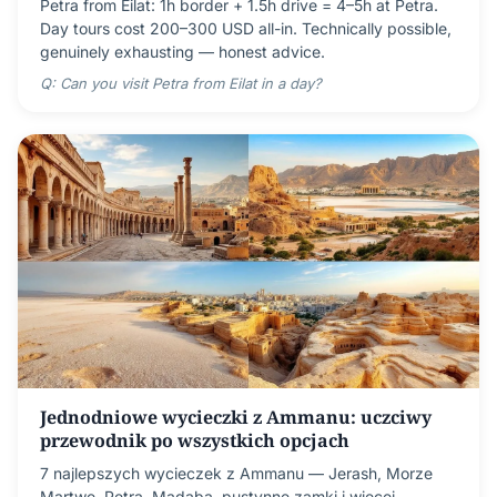
Petra from Eilat: 1h border + 1.5h drive = 4–5h at Petra.
Day tours cost 200–300 USD all-in. Technically possible,
genuinely exhausting — honest advice.
Q: Can you visit Petra from Eilat in a day?
Jednodniowe wycieczki z Ammanu: uczciwy
przewodnik po wszystkich opcjach
7 najlepszych wycieczek z Ammanu — Jerash, Morze
Martwe, Petra, Madaba, pustynne zamki i więcej.