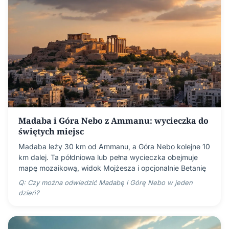
Madaba i Góra Nebo z Ammanu: wycieczka do
świętych miejsc
Madaba leży 30 km od Ammanu, a Góra Nebo kolejne 10
km dalej. Ta półdniowa lub pełna wycieczka obejmuje
mapę mozaikową, widok Mojżesza i opcjonalnie Betanię
Q: Czy można odwiedzić Madabę i Górę Nebo w jeden
dzień?