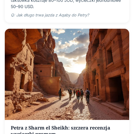
taksówka kosztuje 80–100 JOD; wycieczki jednodniowe
50–90 USD.
Q: Jak długo trwa jazda z Aqaby do Petry?
Petra z Sharm el Sheikh: szczera recenzja