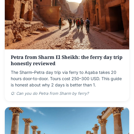
Petra from Sharm El Sheikh: the ferry day trip
honestly reviewed
The Sharm–Petra day trip via ferry to Aqaba takes 20
hours door-to-door. Tours cost 250–300 USD. This guide
is honest about why 2 days is better than 1.
Q: Can you do Petra from Sharm by ferry?