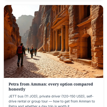
Petra from Amman: every option compared
honestly
JETT bus (11 JOD), private driver (120–150 USD), self-
drive rental or group tour — how to get from Amman to
Petra and whether a day trip is worth it.