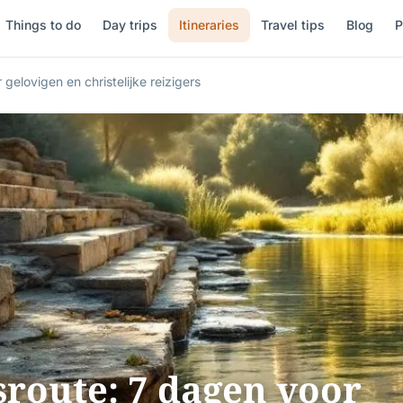
Things to do
Day trips
Itineraries
Travel tips
Blog
P
gelovigen en christelijke reizigers
sroute: 7 dagen voor