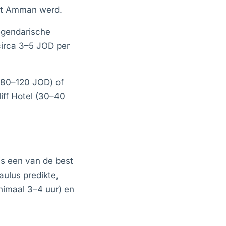
het Amman werd.
egendarische
circa 3–5 JOD per
80–120 JOD) of
liff Hotel (30–40
s een van de best
ulus predikte,
nimaal 3–4 uur) en