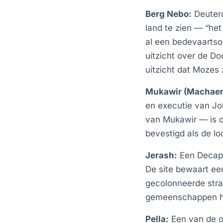
Berg Nebo:
Deutero
land te zien — “het
al een bedevaartso
uitzicht over de Do
uitzicht dat Mozes 
Mukawir (Machaer
en executie van Jo
van Mukawir — is d
bevestigd als de lo
Jerash:
Een Decapo
De site bewaart ee
gecolonneerde strat
gemeenschappen hu
Pella:
Een van de o