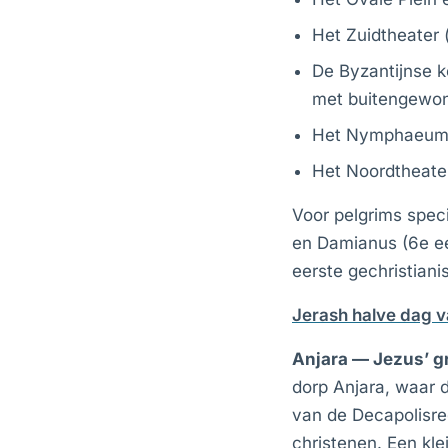
Het Zuidtheater 
De Byzantijnse k
met buitengewo
Het Nymphaeum 
Het Noordtheate
Voor pelgrims spec
en Damianus (6e ee
eerste gechristiani
Jerash halve dag 
Anjara — Jezus’ g
dorp Anjara, waar d
van de Decapolisre
christenen. Een kl