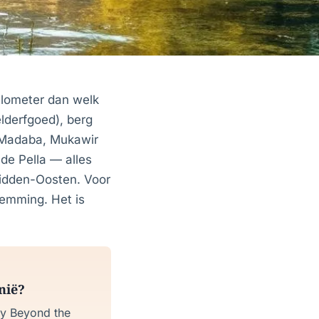
kilometer dan welk
lderfgoed), berg
 Madaba, Mukawir
de Pella — alles
Midden-Oosten. Voor
temming. Het is
nië?
any Beyond the