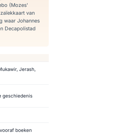
ebo (Mozes'
zaïekkaart van
ing waar Johannes
en Decapolistad
Mukawir, Jerash,
se geschiedenis
 vooraf boeken