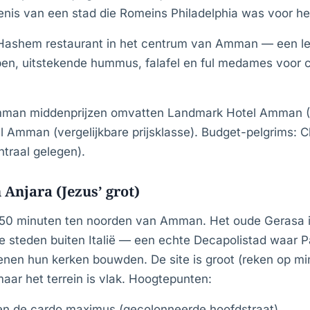
nis van een stad die Romeins Philadelphia was voor 
 Hashem restaurant in het centrum van Amman — een l
 open, uitstekende hummus, falafel en ful medames voor 
man middenprijzen omvatten Landmark Hotel Amman (
el Amman (vergelijkbare prijsklasse). Budget-pelgrims: C
traal gelegen).
 Anjara (Jezus’ grot)
50 minuten ten noorden van Amman. Het oude Gerasa i
steden buiten Italië — een echte Decapolistad waar Pa
enen hun kerken bouwden. De site is groot (reken op mi
 maar het terrein is vlak. Hoogtepunten:
 en de cardo maximus (gecolonneerde hoofdstraat)