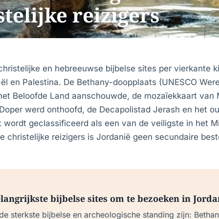
telijke reizigers
christelijke en hebreeuwse bijbelse sites per vierkante 
raël en Palestina. De Bethany-doopplaats (UNESCO Were
et Beloofde Land aanschouwde, de mozaïekkaart van
oper werd onthoofd, de Decapolistad Jerash en het ou
 wordt geclassificeerd als een van de veiligste in het 
e christelijke reizigers is Jordanië geen secundaire bes
langrijkste bijbelse sites om te bezoeken in Jorda
 de sterkste bijbelse en archeologische standing zijn: Beth