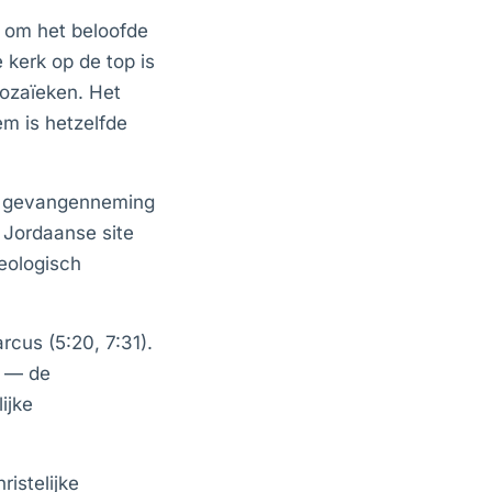
 om het beloofde
 kerk op de top is
ozaïeken. Het
em is hetzelfde
de gevangenneming
 Jordaanse site
eologisch
cus (5:20, 7:31).
d — de
ijke
istelijke