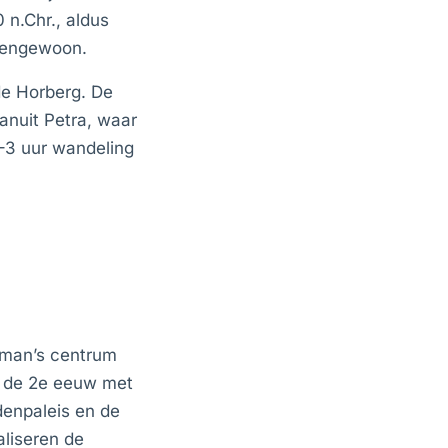
n.Chr., aldus
itengewoon.
de Horberg. De
vanuit Petra, waar
2–3 uur wandeling
mman’s centrum
t de 2e eeuw met
enpaleis en de
aliseren de