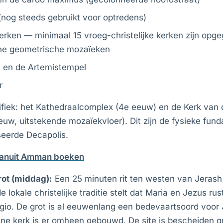
(nog steeds gebruikt voor optredens)
erken — minimaal 15 vroeg-christelijke kerken zijn op
ne geometrische mozaïeken
en de Artemistempel
r
ifiek: het Kathedraalcomplex (4e eeuw) en de Kerk van
uw, uitstekende mozaïekvloer). Dit zijn de fysieke fu
seerde Decapolis.
vanuit Amman boeken
rot (middag):
Een 25 minuten rit ten westen van Jerash 
e lokale christelijke traditie stelt dat Maria en Jezus ru
gio. De grot is al eeuwenlang een bedevaartsoord voor
eine kerk is er omheen gebouwd. De site is bescheiden 