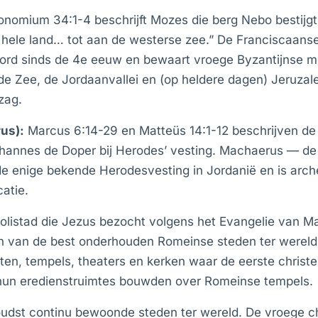
nomium 34:1-4 beschrijft Mozes die berg Nebo bestijgt
 hele land… tot aan de westerse zee.” De Franciscaanse
ord sinds de 4e eeuw en bewaart vroege Byzantijnse m
de Zee, de Jordaanvallei en (op heldere dagen) Jeruzal
zag.
us):
Marcus 6:14-29 en Matteüs 14:1-12 beschrijven 
hannes de Doper bij Herodes’ vesting. Machaerus — de
e enige bekende Herodesvesting in Jordanië en is arch
catie.
listad die Jezus bezocht volgens het Evangelie van Mar
n van de best onderhouden Romeinse steden ter werel
en, tempels, theaters en kerken waar de eerste christel
n eredienstruimtes bouwden over Romeinse tempels.
udst continu bewoonde steden ter wereld. De vroege chr