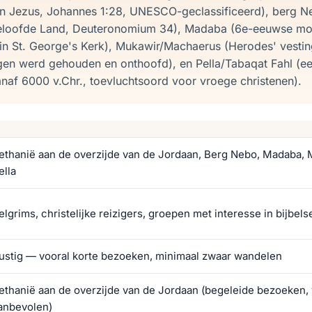
n Jezus, Johannes 1:28, UNESCO-geclassificeerd), berg N
 Beloofde Land, Deuteronomium 34), Madaba (6e-eeuwse mo
 in St. George's Kerk), Mukawir/Machaerus (Herodes' vest
en werd gehouden en onthoofd), en Pella/Tabaqat Fahl (e
af 6000 v.Chr., toevluchtsoord voor vroege christenen).
ethanië aan de overzijde van de Jordaan, Berg Nebo, Madaba, 
ella
elgrims, christelijke reizigers, groepen met interesse in bijbel
ustig — vooral korte bezoeken, minimaal zwaar wandelen
ethanië aan de overzijde van de Jordaan (begeleide bezoeken,
anbevolen)