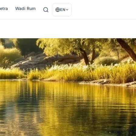
etra
Wadi Rum
EN