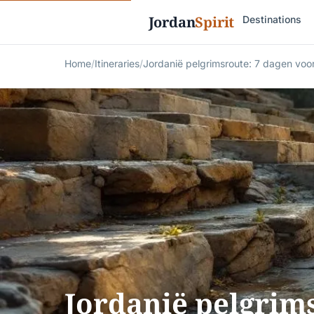
Jordan
Spirit
Destinations
Home
/
Itineraries
/
Jordanië pelgrimsroute: 7 dagen voor 
Jordanië pelgrim