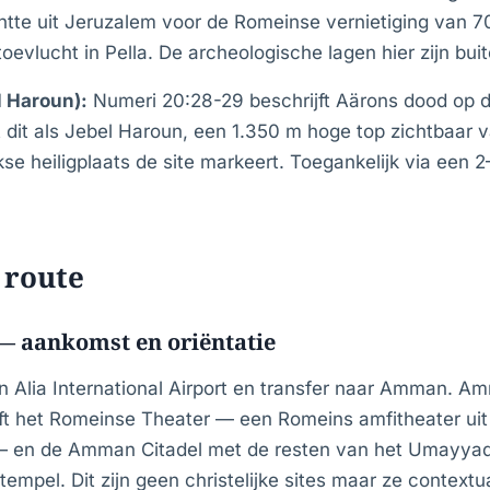
te uit Jeruzalem voor de Romeinse vernietiging van 70 
oevlucht in Pella. De archeologische lagen hier zijn bu
l Haroun):
Numeri 20:28-29 beschrijft Aärons dood op 
ert dit als Jebel Haroun, een 1.350 m hoge top zichtbaar 
e heiligplaats de site markeert. Toegankelijk via een 
 route
 aankomst en oriëntatie
Alia International Airport en transfer naar Amman. A
t het Romeinse Theater — een Romeins amfitheater ui
 — en de Amman Citadel met de resten van het Umayyad
mpel. Dit zijn geen christelijke sites maar ze contextu