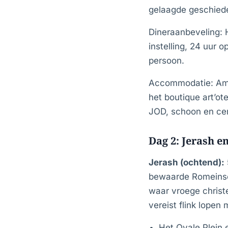
gelaagde geschiede
Dineraanbeveling:
instelling, 24 uur
persoon.
Accommodatie: Am
het boutique art’ot
JOD, schoon en cen
Dag 2: Jerash en
Jerash (ochtend):
bewaarde Romeinse 
waar vroege christ
vereist flink lopen
Het Ovale Plein