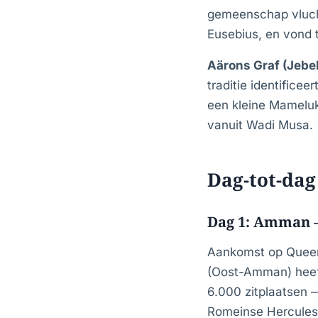
gemeenschap vlucht
Eusebius, en vond t
Aärons Graf (Jebe
traditie identifice
een kleine Mameluks
vanuit Wadi Musa.
Dag-tot-dag
Dag 1: Amman —
Aankomst op Queen 
(Oost-Amman) heef
6.000 zitplaatsen
Romeinse Herculeste