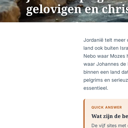
gelovigen en chris
Jordanië telt meer 
land ook buiten Is
Nebo waar Mozes h
waar Johannes de D
binnen een land dat
pelgrims en serieuz
essentieel.
QUICK ANSWER
Wat zijn de be
De vijf sites met