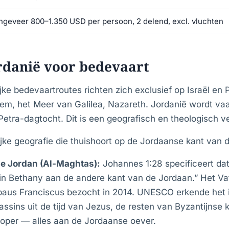
ngeveer 800–1.350 USD per persoon, 2 delend, excl. vluchten
danië voor bedevaart
jke bedevaartroutes richten zich exclusief op Israël en 
em, het Meer van Galilea, Nazareth. Jordanië wordt va
etra-dagtocht. Dit is een geografisch en theologisch ve
lijke geografie die thuishoort op de Jordaanse kant van de
e Jordan (Al-Maghtas):
Johannes 1:28 specificeert da
in Bethany aan de andere kant van de Jordaan.” Het Va
 paus Franciscus bezocht in 2014. UNESCO erkende het i
sins uit de tijd van Jezus, de resten van Byzantijnse k
oper — alles aan de Jordaanse oever.