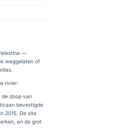
Palestina —
ak weggelaten of
rlies.
 rivier:
t de doop van
ticaan bevestigde
n 2015. De site
erken, en de grot