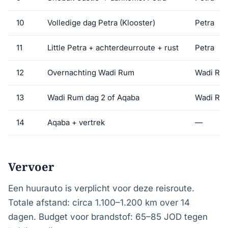
10
Volledige dag Petra (Klooster)
Petra
11
Little Petra + achterdeurroute + rust
Petra
12
Overnachting Wadi Rum
Wadi Ru
13
Wadi Rum dag 2 of Aqaba
Wadi Rum
14
Aqaba + vertrek
—
Vervoer
Een huurauto is verplicht voor deze reisroute.
Totale afstand: circa 1.100–1.200 km over 14
dagen. Budget voor brandstof: 65–85 JOD tegen