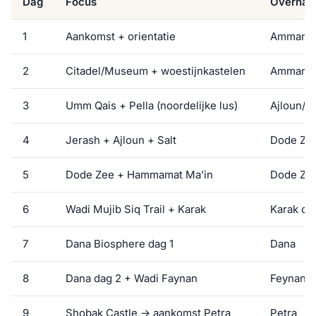
Dag
Focus
Overnac
1
Aankomst + orientatie
Amman
2
Citadel/Museum + woestijnkastelen
Amman
3
Umm Qais + Pella (noordelijke lus)
Ajloun/J
4
Jerash + Ajloun + Salt
Dode Ze
5
Dode Zee + Hammamat Ma’in
Dode Ze
6
Wadi Mujib Siq Trail + Karak
Karak of
7
Dana Biosphere dag 1
Dana
8
Dana dag 2 + Wadi Faynan
Feynan of
9
Shobak Castle → aankomst Petra
Petra