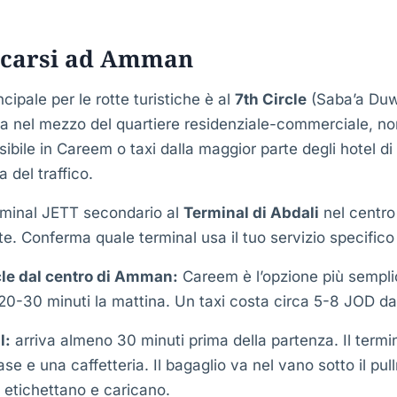
carsi ad Amman
ncipale per le rotte turistiche è al
7th Circle
(Saba’a Duw
va nel mezzo del quartiere residenziale-commerciale, no
sibile in Careem o taxi dalla maggior parte degli hotel d
 del traffico.
rminal JETT secondario al
Terminal di Abdali
nel centr
te. Conferma quale terminal usa il tuo servizio specific
rcle dal centro di Amman:
Careem è l’opzione più sempli
20-30 minuti la mattina. Un taxi costa circa 5-8 JOD dag
l:
arriva almeno 30 minuti prima della partenza. Il termi
ase e una caffetteria. Il bagaglio va nel vano sotto il pull
o etichettano e caricano.