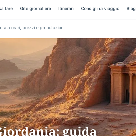
a fare
Gite giornaliere
Itinerari
Consigli di viaggio
Blog
ta a orari, prezzi e prenotazioni
Giordania: guida