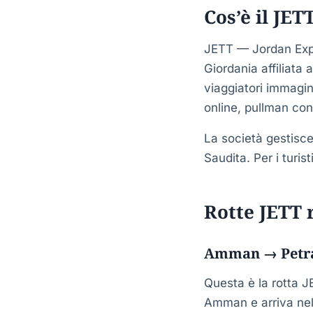
Cos’è il JET
JETT — Jordan Expr
Giordania affiliata 
viaggiatori immagi
online, pullman con
La società gestisce 
Saudita. Per i turis
Rotte JETT r
Amman → Petra
Questa è la rotta JE
Amman e arriva nell