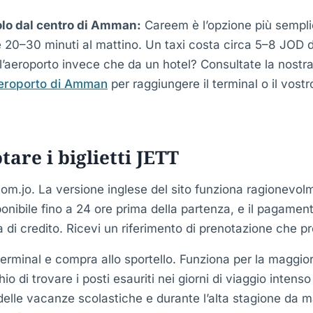
colo dal centro di Amman:
Careem è l’opzione più sempli
e 20–30 minuti al mattino. Un taxi costa circa 5–8 JOD d
ll’aeroporto invece che da un hotel? Consultate la nostr
’aeroporto di Amman
per raggiungere il terminal o il vostr
are i biglietti JETT
.com.jo. La versione inglese del sito funziona ragionevo
onibile fino a 24 ore prima della partenza, e il pagame
a di credito. Ricevi un riferimento di prenotazione che pr
terminal e compra allo sportello. Funziona per la maggior
io di trovare i posti esauriti nei giorni di viaggio intenso
ine delle vacanze scolastiche e durante l’alta stagione da