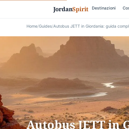
Jordan
Spirit
Destinazioni
Cos
Home
/
Guides
/
Autobus JETT in Giordania: guida comple
Autobus JETT in 