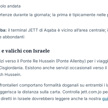
olo andata
rtenze durante la giornata; la prima è tipicamente nelle 
aba:
il terminal JETT di Aqaba è vicino all’area centrale; i 
e abbondanti
 valichi con Israele
zi verso il Ponte Re Hussein (Ponte Allenby) per i viagg
sgiordania. Esistono anche servizi occasionali verso il 
kh Hussein.
frontalieri comportano formalità doganali su entrambi i l
erisca la distanza sulla carta. Controlla jett.com.jo per g
ri diretti in Israele dovrebbero leggere anche la nostra
gui