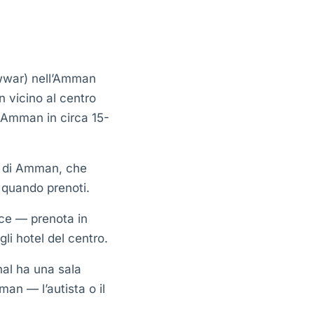
war) nell’Amman
n vicino al centro
i Amman in circa 15-
o di Amman, che
o quando prenoti.
ce — prenota in
li hotel del centro.
nal ha una sala
man — l’autista o il