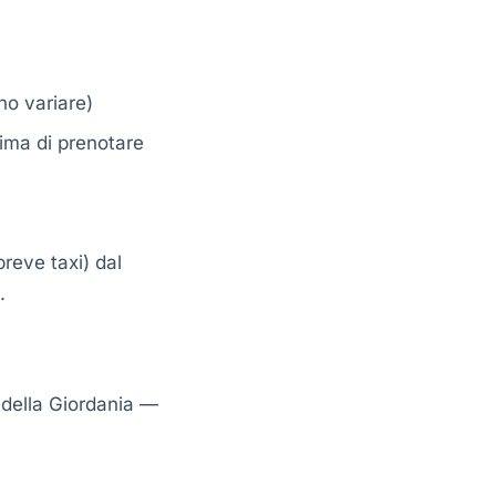
no variare)
rima di prenotare
breve taxi) dal
.
della Giordania —