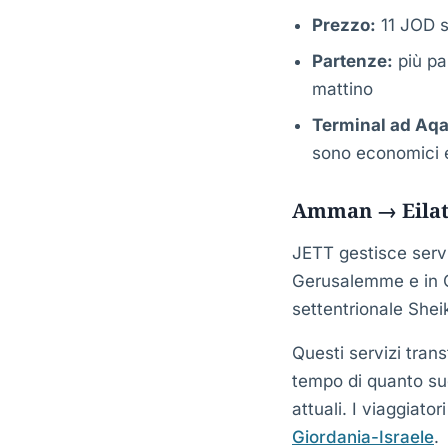
Prezzo:
11 JOD s
Partenze:
più pa
mattino
Terminal ad Aq
sono economici 
Amman → Eilat e
JETT gestisce servi
Gerusalemme e in Ci
settentrionale Shei
Questi servizi trans
tempo di quanto sugg
attuali. I viaggiato
Giordania-Israele
.