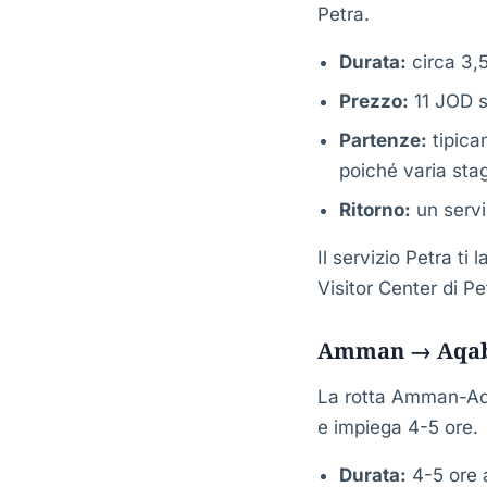
Petra.
Durata:
circa 3,
Prezzo:
11 JOD so
Partenze:
tipica
poiché varia sta
Ritorno:
un servi
Il servizio Petra ti
Visitor Center di Pet
Amman → Aqa
La rotta Amman-Aqa
e impiega 4-5 ore.
Durata:
4-5 ore a