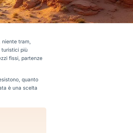
 niente tram,
turistici più
zi fissi, partenze
 esistono, quanto
ata è una scelta