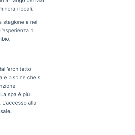
nti al fango del Mar
inerali locali.
a stagione e nei
 l’esperienza di
mbio.
ll’architetto
a e piscine che si
enzione
 La spa è più
. L’accesso alla
sale.