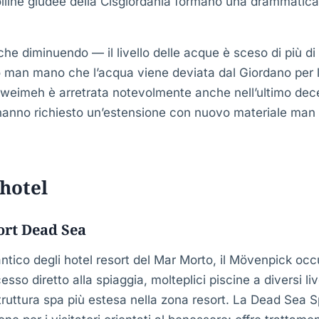
lline giudee della Cisgiordania formano una drammatica 
che diminuendo — il livello delle acque è sceso di più di
man mano che l’acqua viene deviata dal Giordano per l’a
 Sweimeh è arretrata notevolmente anche nell’ultimo dec
 hanno richiesto un’estensione con nuovo materiale man
 hotel
rt Dead Sea
 antico degli hotel resort del Mar Morto, il Mövenpick oc
esso diretto alla spiaggia, molteplici piscine a diversi l
struttura spa più estesa nella zona resort. La Dead Sea