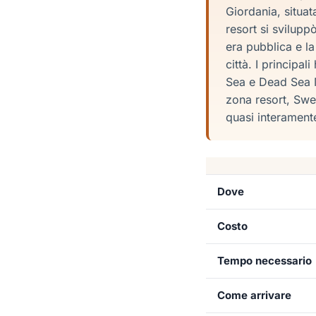
Giordania, situa
resort si svilupp
era pubblica e la
città. I principa
Sea e Dead Sea Ma
zona resort, Swei
quasi interamente
Dove
Costo
Tempo necessario
Come arrivare