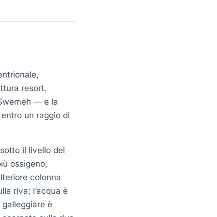
ntrionale,
ttura resort.
o Swemeh — e la
 entro un raggio di
tto il livello del
più ossigeno,
lteriore colonna
lla riva; l’acqua è
 galleggiare è