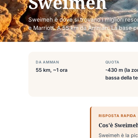
Sweimeh
Sweimeh è dove si trovano i migliori res
e Marriott. A 55 km da Amman. La base per g
DA AMMAN
QUOTA
55 km, ~1 ora
-430 m (la zo
bassa della te
RISPOSTA RAPIDA
Cos'è Sweimeh 
Sweimeh è la picc