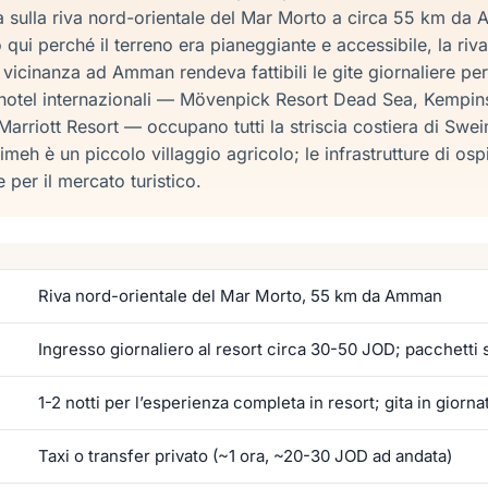
ta sulla riva nord-orientale del Mar Morto a circa 55 km d
ò qui perché il terreno era pianeggiante e accessibile, la ri
 vicinanza ad Amman rendeva fattibili le gite giornaliere per 
li hotel internazionali — Mövenpick Resort Dead Sea, Kempin
rriott Resort — occupano tutti la striscia costiera di Sweim
meh è un piccolo villaggio agricolo; le infrastrutture di ospi
 per il mercato turistico.
Riva nord-orientale del Mar Morto, 55 km da Amman
Ingresso giornaliero al resort circa 30-50 JOD; pacchetti
1-2 notti per l’esperienza completa in resort; gita in giorna
Taxi o transfer privato (~1 ora, ~20-30 JOD ad andata)