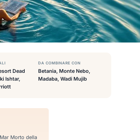
ALI
DA COMBINARE CON
esort Dead
Betania, Monte Nebo,
i Ishtar,
Madaba, Wadi Mujib
riott
l Mar Morto della