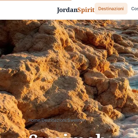
Jordan
Spirit
Destinazioni
Cos
Home
/
Destinazioni
/
Sweimeh