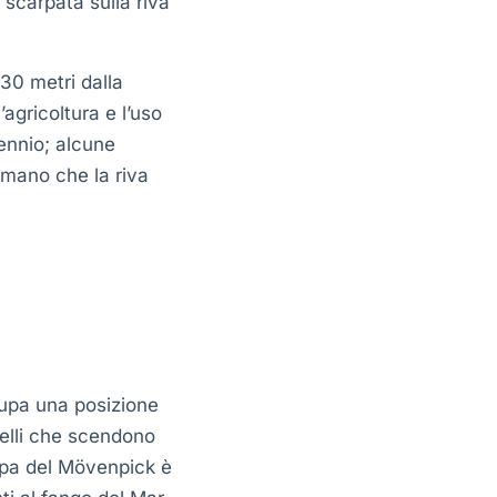
scarpata sulla riva
 30 metri dalla
gricoltura e l’uso
ennio; alcune
 mano che la riva
cupa una posizione
ivelli che scendono
 Spa del Mövenpick è