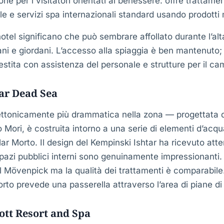
ione per i visitatori orientati al benessere: offre trattame
le e servizi spa internazionali standard usando prodotti m
hotel significano che può sembrare affollato durante l’alt
liani e giordani. L’accesso alla spiaggia è ben mantenuto;
stita con assistenza del personale e strutture per il ca
ar Dead Sea
ettonicamente più drammatica nella zona — progettata da
Mori, è costruita intorno a una serie di elementi d’acqu
Mar Morto. Il design del Kempinski Ishtar ha ricevuto att
 spazi pubblici interni sono genuinamente impressionanti.
el Mövenpick ma la qualità dei trattamenti è comparabile
rto prevede una passerella attraverso l’area di piane di 
ott Resort and Spa