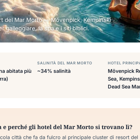
ort del Mar Morto — Mövenpick, Kempinski
alleggiare, la spa e i siti biblici.
SALINITÀ DEL MAR MORTO
HOTEL PRINCIP
na abitata più
~34% salinità
Mövenpick R
rra)
Sea, Kempinsk
Dead Sea Mar
e perché gli hotel del Mar Morto si trovano lì?
ola città che fa da fulcro al principale cluster di resort de