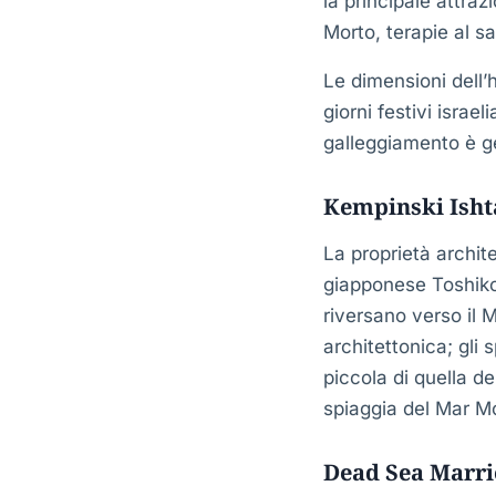
la principale attraz
Morto, terapie al sa
Le dimensioni dell’
giorni festivi israe
galleggiamento è ge
Kempinski Isht
La proprietà archit
giapponese Toshiko 
riversano verso il 
architettonica; gli
piccola di quella d
spiaggia del Mar Mo
Dead Sea Marri