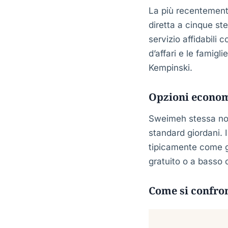
La più recentemente 
diretta a cinque st
servizio affidabili 
d’affari e le famigl
Kempinski.
Opzioni econo
Sweimeh stessa non
standard giordani. I
tipicamente come g
gratuito o a basso 
Come si confron