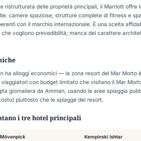
ristrutturata delle proprietà principali, il Marriott offre 
elle: camere spaziose, strutture complete di fitness e sp
coerenti con il marchio internazionale. È una scelta affidab
ie che vogliono prevedibilità; manca del carattere archite
miche
 ha alloggi economici — la zona resort del Mar Morto è
 viaggiatori con budget limitato che visitano il Mar Mort
ita giornaliera da Amman, usando le aree spiaggia pubb
costo) piuttosto che le spiagge dei resort.
tano i tre hotel principali
Mövenpick
Kempinski Ishtar