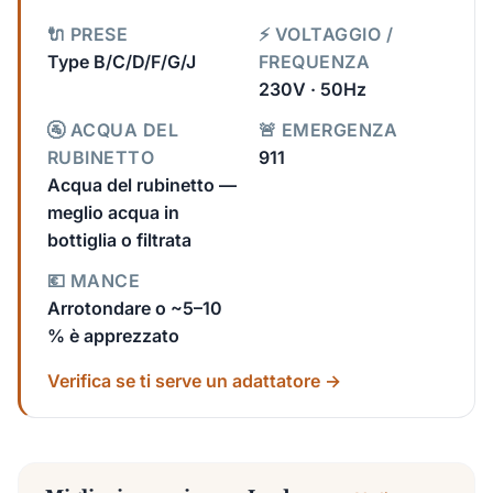
🔌 PRESE
⚡ VOLTAGGIO /
Type B/C/D/F/G/J
FREQUENZA
230V · 50Hz
🚰 ACQUA DEL
🚨 EMERGENZA
RUBINETTO
911
Acqua del rubinetto —
meglio acqua in
bottiglia o filtrata
💶 MANCE
Arrotondare o ~5–10
% è apprezzato
Verifica se ti serve un adattatore →