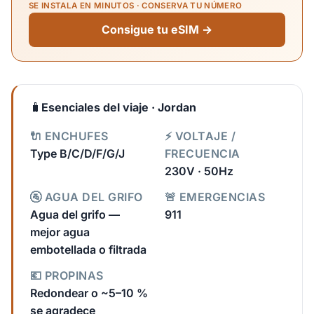
SE INSTALA EN MINUTOS · CONSERVA TU NÚMERO
Consigue tu eSIM →
🧳
Esenciales del viaje · Jordan
🔌 ENCHUFES
⚡ VOLTAJE /
Type B/C/D/F/G/J
FRECUENCIA
230V · 50Hz
🚰 AGUA DEL GRIFO
🚨 EMERGENCIAS
Agua del grifo —
911
mejor agua
embotellada o filtrada
💶 PROPINAS
Redondear o ~5–10 %
se agradece