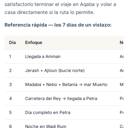
satisfactorio terminar el viaje en Aqaba y volar a
casa directamente si la ruta lo permite.
Referencia rápida — los 7 días de un vistazo:
Día
Enfoque
Noc
1
Llegada a Amman
Am
2
Jerash + Ajloun (bucle norte)
Am
3
Madaba + Nebo + Betania → mar Muerto
Mar
4
Carretera del Rey → llegada a Petra
Pet
5
Día completo en Petra
Pet
6
Noche en Wadi Rum
Cam