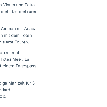
an Visum und Petra
 mehr bei mehreren
t Amman mit Aqaba
an mit dem Toten
nisierte Touren.
aben echte
 Totes Meer: Es
mit einem Tagespass
ige Mahlzeit für 3–
ndard-
JOD.