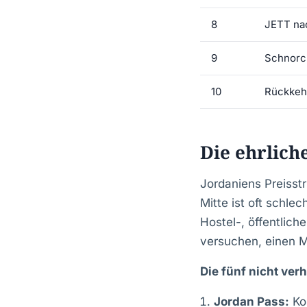
8
JETT na
9
Schnorc
10
Rückkeh
Die ehrlich
Jordaniens Preisst
Mitte ist oft schle
Hostel-, öffentlic
versuchen, einen Mi
Die fünf nicht ve
Jordan Pass:
Ko