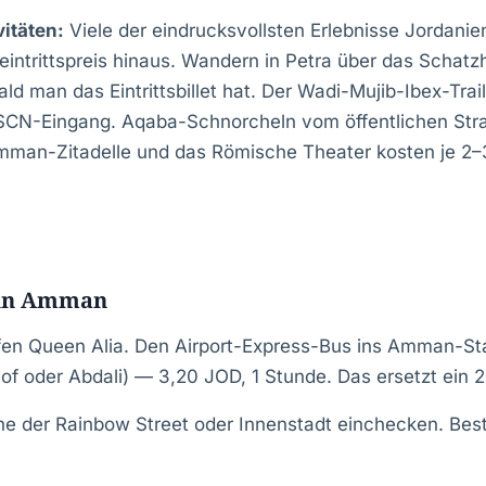
itäten:
Viele der eindrucksvollsten Erlebnisse Jordanie
eintrittspreis hinaus. Wandern in Petra über das Schatz
ald man das Eintrittsbillet hat. Der Wadi-Mujib-Ibex-Trail
CN-Eingang. Aqaba-Schnorcheln vom öffentlichen Stra
Amman-Zitadelle und das Römische Theater kosten je 2–
 in Amman
fen Queen Alia. Den Airport-Express-Bus ins Amman-S
 oder Abdali) — 3,20 JOD, 1 Stunde. Das ersetzt ein 
he der Rainbow Street oder Innenstadt einchecken. Bes