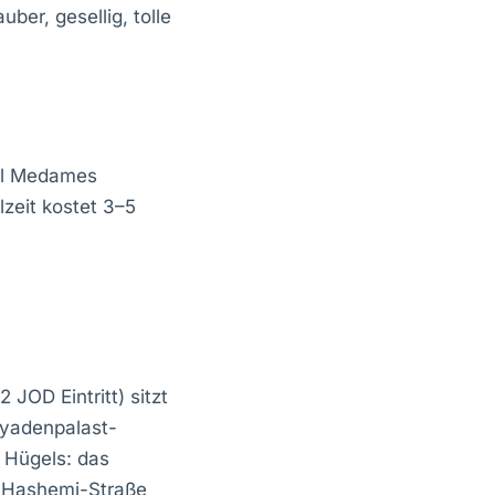
ber, gesellig, tolle
ul Medames
zeit kostet 3–5
JOD Eintritt) sitzt
iyadenpalast-
s Hügels: das
l-Hashemi-Straße