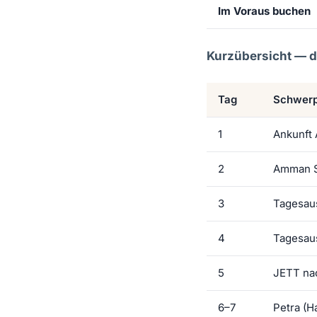
Im Voraus buchen
Kurzübersicht — di
Tag
Schwerp
1
Ankunft
2
Amman St
3
Tagesau
4
Tagesau
5
JETT na
6–7
Petra (H