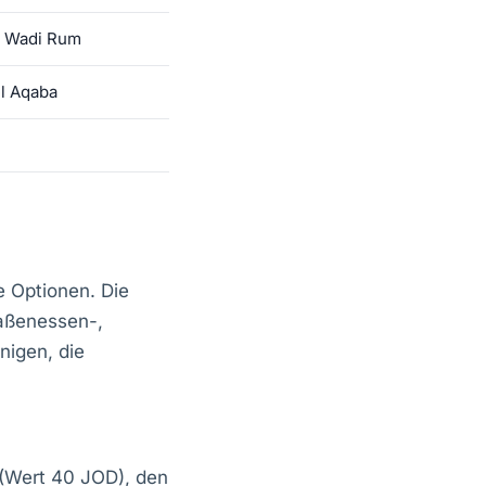
 Wadi Rum
l Aqaba
e Optionen. Die
raßenessen-,
nigen, die
(Wert 40 JOD), den