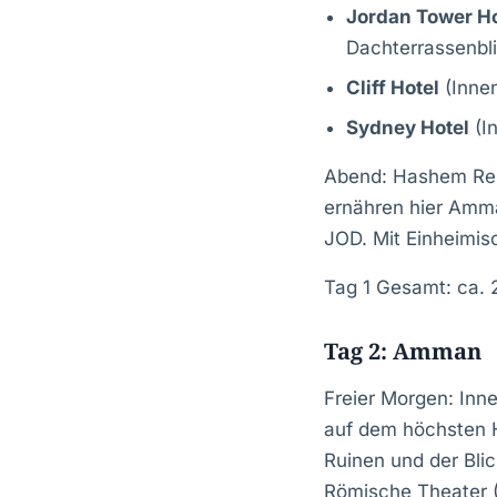
Jordan Tower Ho
Dachterrassenbl
Cliff Hotel
(Innen
Sydney Hotel
(I
Abend: Hashem Res
ernähren hier Amma
JOD. Mit Einheimis
Tag 1 Gesamt: ca.
Tag 2: Amman
Freier Morgen: Inn
auf dem höchsten H
Ruinen und der Blic
Römische Theater (