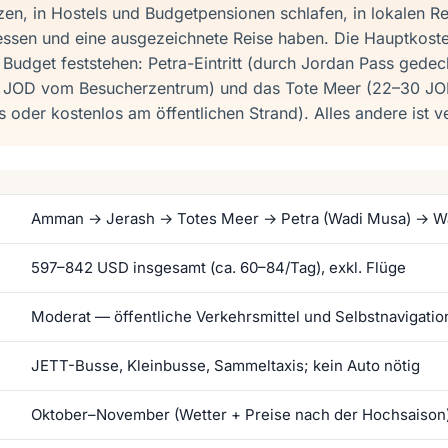
zen, in Hostels und Budgetpensionen schlafen, in lokalen R
ssen und eine ausgezeichnete Reise haben. Die Hauptkoste
udget feststehen: Petra-Eintritt (durch Jordan Pass gede
 JOD vom Besucherzentrum) und das Tote Meer (22–30 JOD
 oder kostenlos am öffentlichen Strand). Alles andere ist v
Amman → Jerash → Totes Meer → Petra (Wadi Musa) → W
597–842 USD insgesamt (ca. 60–84/Tag), exkl. Flüge
Moderat — öffentliche Verkehrsmittel und Selbstnavigatio
JETT-Busse, Kleinbusse, Sammeltaxis; kein Auto nötig
Oktober–November (Wetter + Preise nach der Hochsaison