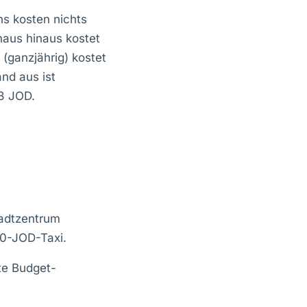
ns kosten nichts
haus hinaus kostet
 (ganzjährig) kostet
nd aus ist
3 JOD.
tadtzentrum
20-JOD-Taxi.
te Budget-