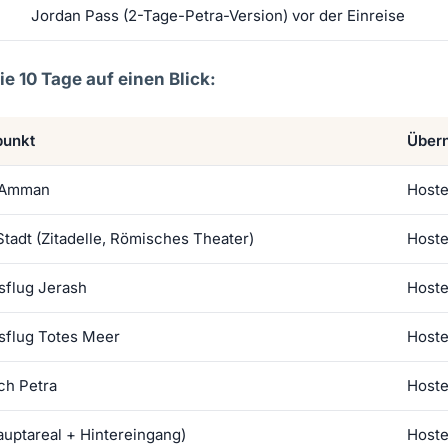
Jordan Pass (2-Tage-Petra-Version) vor der Einreise
e 10 Tage auf einen Blick:
unkt
Über
 Amman
Host
adt (Zitadelle, Römisches Theater)
Host
sflug Jerash
Host
sflug Totes Meer
Host
ch Petra
Hoste
auptareal + Hintereingang)
Hoste