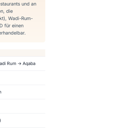
estaurants und an
n, die
ckt), Wadi-Rum-
 für einen
erhandelbar.
adi Rum → Aqaba
n
)