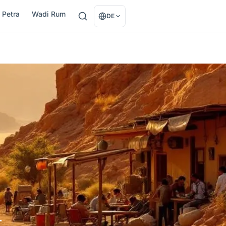
Petra
Wadi Rum
DE
–