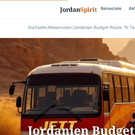
Jordan
Spirit
Reiseziele
Akt
Startseite
/
Reiserouten
/
Jordanien Budget-Route: 10 Ta
Jordanien Budget-