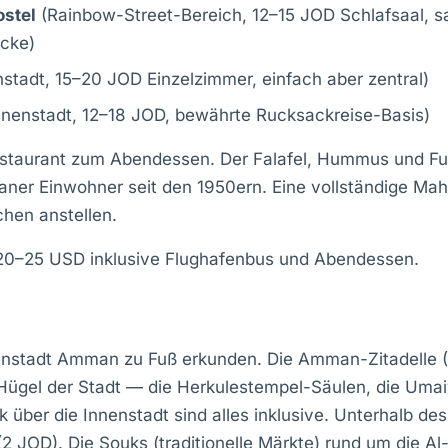
stel
(Rainbow-Street-Bereich, 12–15 JOD Schlafsaal, sau
icke)
stadt, 15–20 JOD Einzelzimmer, einfach aber zentral)
nnenstadt, 12–18 JOD, bewährte Rucksackreise-Basis)
taurant zum Abendessen. Der Falafel, Hummus und F
ner Einwohner seit den 1950ern. Eine vollständige Mahl
chen anstellen.
 20–25 USD inklusive Flughafenbus und Abendessen.
enstadt Amman zu Fuß erkunden. Die Amman-Zitadelle (2 
ügel der Stadt — die Herkulestempel-Säulen, die Uma
k über die Innenstadt sind alles inklusive. Unterhalb de
2 JOD). Die Souks (traditionelle Märkte) rund um die A