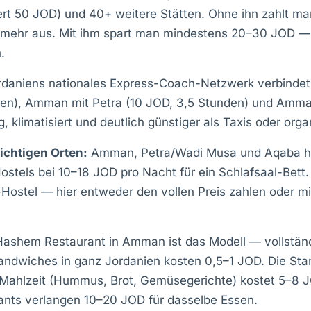
Wert 50 JOD) und 40+ weitere Stätten. Ohne ihn zahlt m
t mehr aus. Mit ihm spart man mindestens 20–30 JOD —
.
daniens nationales Express-Coach-Netzwerk verbinde
den), Amman mit Petra (10 JOD, 3,5 Stunden) und Amm
, klimatisiert und deutlich günstiger als Taxis oder orga
ichtigen Orten:
Amman, Petra/Wadi Musa und Aqaba h
stels bei 10–18 JOD pro Nacht für ein Schlafsaal-Bett.
-Hostel — hier entweder den vollen Preis zahlen oder 
ashem Restaurant in Amman ist das Modell — vollständ
andwiches in ganz Jordanien kosten 0,5–1 JOD. Die Sta
-Mahlzeit (Hummus, Brot, Gemüsegerichte) kostet 5–8 
ants verlangen 10–20 JOD für dasselbe Essen.