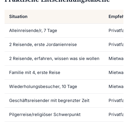
Situation
Empfehl
Alleinreisende/r, 7 Tage
Privatfah
2 Reisende, erste Jordanienreise
Privatfah
2 Reisende, erfahren, wissen was sie wollen
Mietwag
Familie mit 4, erste Reise
Mietwage
Wiederholungsbesucher, 10 Tage
Mietwag
Geschäftsreisender mit begrenzter Zeit
Privatfah
Pilgerreise/religiöser Schwerpunkt
Privatfah