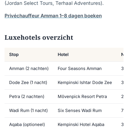
(Jordan Select Tours, Terhaal Adventures).
Privéchauffeur Amman 1–8 dagen boeken
Luxehotels overzicht
Stop
Hotel
Nac
Amman (2 nachten)
Four Seasons Amman
30
Dode Zee (1 nacht)
Kempinski Ishtar Dode Zee
35
Petra (2 nachten)
Mövenpick Resort Petra
20
Wadi Rum (1 nacht)
Six Senses Wadi Rum
70
Aqaba (optioneel)
Kempinski Hotel Aqaba
30