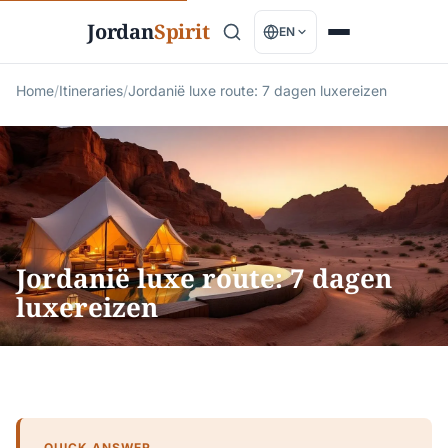
Jordan
Spirit
EN
Home
/
Itineraries
/
Jordanië luxe route: 7 dagen luxereizen
Jordanië luxe route: 7 dagen
luxereizen
QUICK ANSWER