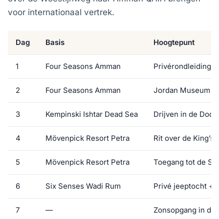
voor internationaal vertrek.
Dag
Basis
Hoogtepunt
1
Four Seasons Amman
Privérondleiding d
2
Four Seasons Amman
Jordan Museum + 
3
Kempinski Ishtar Dead Sea
Drijven in de Dode
4
Mövenpick Resort Petra
Rit over de King’s
5
Mövenpick Resort Petra
Toegang tot de Siq
6
Six Senses Wadi Rum
Privé jeeptocht + 
7
—
Zonsopgang in de 