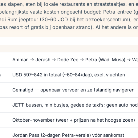
 slapen, eten bij lokale restaurants en straatstaaltjes, en 
belangrijkste vaste kosten ongeacht budget: Petra-entree (
adi Rum jeeptour (30–60 JOD bij het bezoekerscentrum), 
s resort of gratis bij openbaar strand). Al het andere is 
Amman → Jerash → Dode Zee → Petra (Wadi Musa) → W
n
USD 597–842 in totaal (~60–84/dag), excl. vluchten
Gematigd — openbaar vervoer en zelfstandig navigeren
JETT-bussen, minibusjes, gedeelde taxi’s; geen auto nod
Oktober–november (weer + prijzen na het hoogseizoen)
Jordan Pass (2-dagen Petra-versie) vóór aankomst