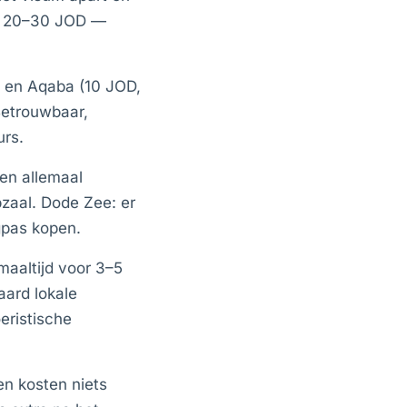
al 20–30 JOD —
 en Aqaba (10 JOD,
Betrouwbaar,
urs.
n allemaal
zaal. Dode Zee: er
gpas kopen.
aaltijd voor 3–5
aard lokale
eristische
n kosten niets