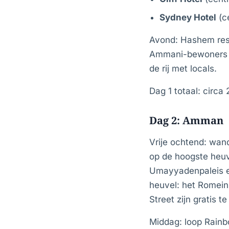
Sydney Hotel
(c
Avond: Hashem rest
Ammani-bewoners al 
de rij met locals.
Dag 1 totaal: circa
Dag 2: Amman
Vrije ochtend: wan
op de hoogste heuv
Umayyadenpaleis en
heuvel: het Romein
Street zijn gratis t
Middag: loop Rainb