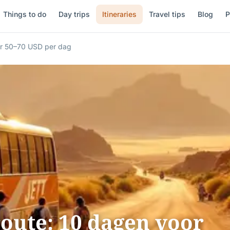
Things to do
Day trips
Itineraries
Travel tips
Blog
P
or 50–70 USD per dag
oute: 10 dagen voor