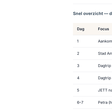
Snel overzicht — d
Dag
Focus
1
Aankom
2
Stad Am
3
Dagtrip
4
Dagtrip
5
JETT na
6–7
Petra (