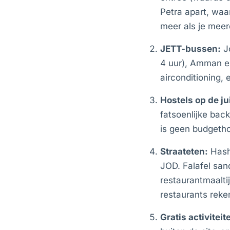
Petra apart, waa
meer als je meer
JETT-bussen:
Jo
4 uur), Amman e
airconditioning, 
Hostels op de ju
fatsoenlijke bac
is geen budgetho
Straateten:
Hash
JOD. Falafel san
restaurantmaalti
restaurants reke
Gratis activiteit