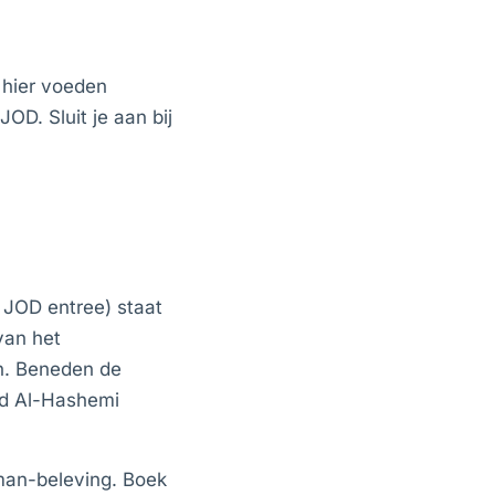
 hier voeden
OD. Sluit je aan bij
 JOD entree) staat
van het
en. Beneden de
nd Al-Hashemi
man-beleving. Boek