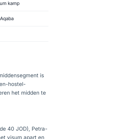
Rum kamp
 Aqaba
t middensegment is
ten-hostel-
ren het midden te
de 40 JOD), Petra-
het visum apart en