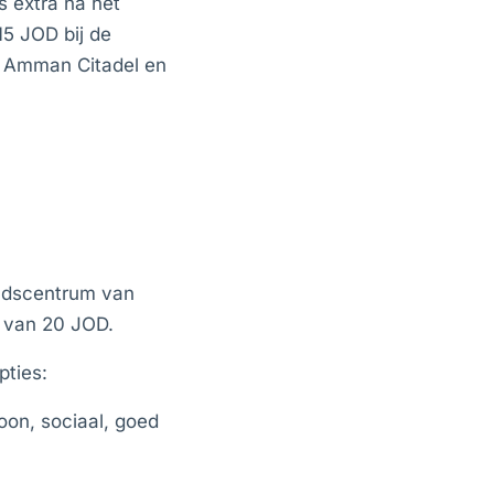
s extra na het
15 JOD bij de
e Amman Citadel en
tadscentrum van
i van 20 JOD.
pties:
oon, sociaal, goed