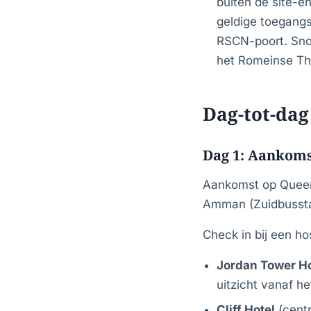
buiten de site-e
geldige toegangsb
RSCN-poort. Snor
het Romeinse Th
Dag-tot-dag
Dag 1: Aanko
Aankomst op Queen 
Amman (Zuidbusstat
Check in bij een ho
Jordan Tower Ho
uitzicht vanaf he
Cliff Hotel
(cent