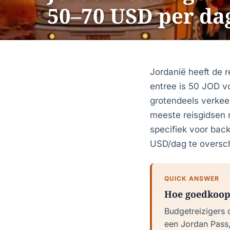
50–70 USD per da
Jordanië heeft de r
entree is 50 JOD v
grotendeels verkee
meeste reisgidsen n
specifiek voor back
USD/dag te oversch
QUICK ANSWER
Hoe goedkoop 
Budgetreizigers 
een Jordan Pass,