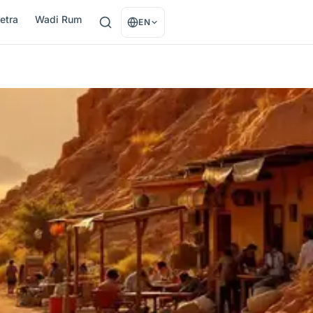
etra
Wadi Rum
EN