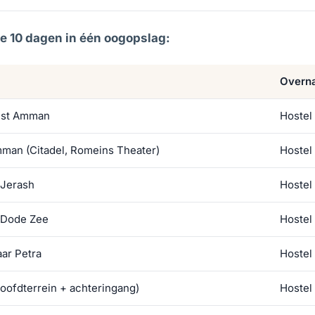
e 10 dagen in één oogopslag:
Overna
st Amman
Hoste
man (Citadel, Romeins Theater)
Hoste
 Jerash
Hoste
 Dode Zee
Hoste
ar Petra
Hostel
hoofdterrein + achteringang)
Hostel