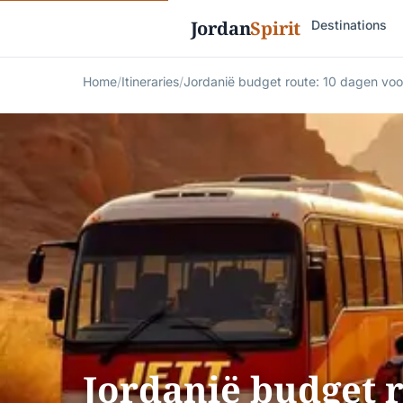
Jordan
Spirit
Destinations
Home
/
Itineraries
/
Jordanië budget route: 10 dagen vo
Jordanië budget r