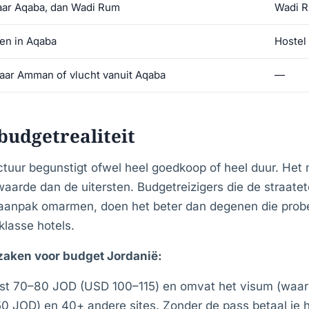
ar Aqaba, dan Wadi Rum
Wadi 
en in Aqaba
Hostel
aar Amman of vlucht vanuit Aqaba
—
 budgetrealiteit
uctuur begunstigt ofwel heel goedkoop of heel duur. He
aarde dan de uitersten. Budgetreizigers die de straate
aanpak omarmen, doen het beter dan degenen die probe
lasse hotels.
 zaken voor budget Jordanië:
st 70–80 JOD (USD 100–115) en omvat het visum (waar
0 JOD) en 40+ andere sites. Zonder de pass betaal je 