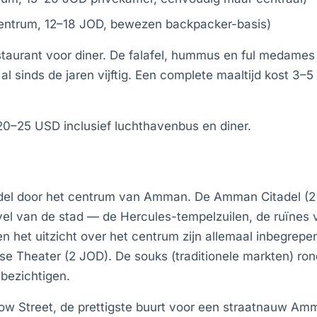
entrum, 12–18 JOD, bewezen backpacker-basis)
aurant voor diner. De falafel, hummus en ful medames
sinds de jaren vijftig. Een complete maaltijd kost 3–5 J
 20–25 USD inclusief luchthavenbus en diner.
del door het centrum van Amman. De Amman Citadel (2
el van de stad — de Hercules-tempelzuilen, de ruïnes 
 het uitzicht over het centrum zijn allemaal inbegrep
se Theater (2 JOD). De souks (traditionele markten) ro
e bezichtigen.
ow Street, de prettigste buurt voor een straatnauw Am