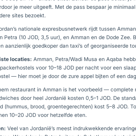
rdoor je meer uitgeeft. Met de pass bespaar je minima
dere sites bezoekt.
rdan’s nationale expresbusnetwerk rijdt tussen Amman
n Petra (10 JOD, 3,5 uur), en Amman en de Dode Zee. 
en aanzienlijk goedkoper dan taxi’s of georganiseerde to
iste locaties:
Amman, Petra/Wadi Musa en Aqaba hebbe
kpackerhostels voor 10–18 JOD per nacht voor een slaap
stel — hier moet je door de zure appel bijten of een da
em restaurant in Amman is het voorbeeld — complete m
dwiches door heel Jordanië kosten 0,5–1 JOD. De stand
jd (hummus, brood, groentegerechten) kost 5–8 JOD. To
nen 10–20 JOD voor hetzelfde eten.
en:
Veel van Jordanië’s meest indrukwekkende ervaringe