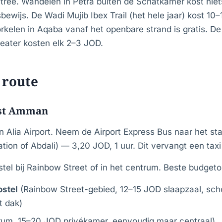
ntree. Wandelen in Petra buiten de Schatkamer kost niet
ewijs. De Wadi Mujib Ibex Trail (het hele jaar) kost 10–
kelen in Aqaba vanaf het openbare strand is gratis. D
eater kosten elk 2–3 JOD.
 route
mst Amman
Alia Airport. Neem de Airport Express Bus naar het s
ion of Abdali) — 3,20 JOD, 1 uur. Dit vervangt een tax
stel bij Rainbow Street of in het centrum. Beste budgeto
stel
(Rainbow Street-gebied, 12–15 JOD slaapzaal, sch
t dak)
rum, 15–20 JOD privékamer, eenvoudig maar centraal)