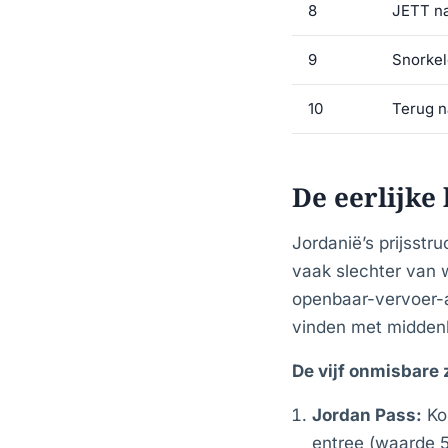
8
JETT na
9
Snorkel
10
Terug n
De eerlijke
Jordanië’s prijsstr
vaak slechter van w
openbaar-vervoer-
vinden met middenk
De vijf onmisbare
Jordan Pass:
Ko
entree (waarde 5