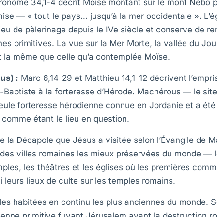
onome 34,1-4 décrit Moïse montant sur le mont Nébo pou
ise — « tout le pays… jusqu’à la mer occidentale ». L’ég
ieu de pèlerinage depuis le IVe siècle et conserve de r
s primitives. La vue sur la Mer Morte, la vallée du Jou
st la même que celle qu’a contemplée Moïse.
us) :
Marc 6,14-29 et Matthieu 14,1-12 décrivent l’empr
-Baptiste à la forteresse d’Hérode. Machérous — le site
eule forteresse hérodienne connue en Jordanie et a été
comme étant le lieu en question.
 la Décapole que Jésus a visitée selon l’Évangile de Mar
e des villes romaines les mieux préservées du monde — l
mples, les théâtres et les églises où les premières com
i leurs lieux de culte sur les temples romains.
lles habitées en continu les plus anciennes du monde. S
nne primitive fuyant Jérusalem avant la destruction r