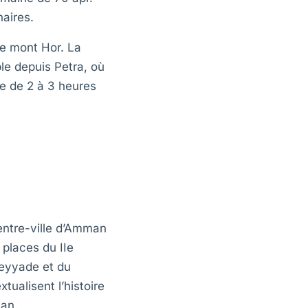
naires.
le mont Hor. La
ble depuis Petra, où
e de 2 à 3 heures
centre-ville d’Amman
places du IIe
meyyade et du
tualisent l’histoire
man.