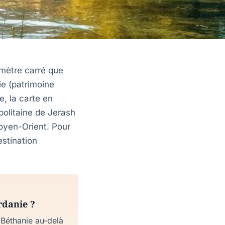
omètre carré que
ie (patrimoine
, la carte en
olitaine de Jerash
Moyen-Orient. Pour
estination
ordanie ?
 Béthanie au-delà