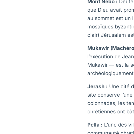
Mont Nébo :
Deutér
que Dieu avait prom
au sommet est un l
mosaïques byzantine
clair) Jérusalem e
Mukawir (Machéro
l’exécution de Jean
Mukawir — est la s
archéologiquement 
Jerash :
Une cité de
site conserve l’un
colonnades, les te
chrétiennes ont bât
Pella :
L’une des vi
communauté chrétie