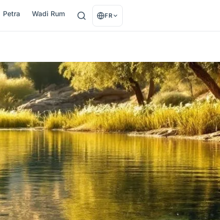
Petra
Wadi Rum
FR