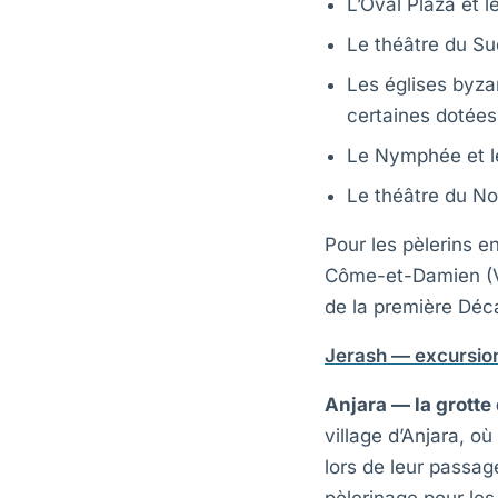
L’Oval Plaza et 
Le théâtre du Su
Les églises byza
certaines dotées
Le Nymphée et l
Le théâtre du No
Pour les pèlerins en
Côme-et-Damien (VI
de la première Déca
Jerash — excursio
Anjara — la grotte
village d’Anjara, o
lors de leur passag