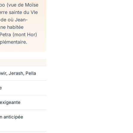
ébo (vue de Moïse
rre sainte du VIe
ode où Jean-
ine habitée
 Petra (mont Hor)
pplémentaire.
ir, Jerash, Pella
e
 exigeante
n anticipée