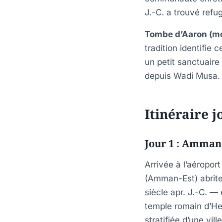
J.-C. a trouvé refu
Tombe d’Aaron (mo
tradition identifie
un petit sanctuair
depuis Wadi Musa.
Itinéraire j
Jour 1 : Amman 
Arrivée à l’aéropor
(Amman-Est) abrite
siècle apr. J.-C. 
temple romain d’Her
stratifiée d’une vi