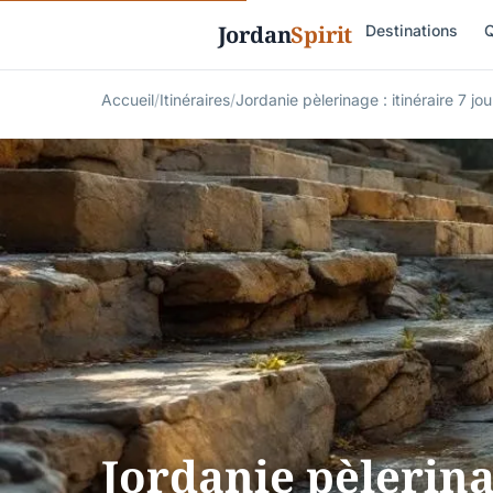
Jordan
Spirit
Destinations
Q
Accueil
/
Itinéraires
/
Jordanie pèlerinage : itinéraire 7 jo
Jordanie pèlerinag