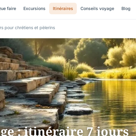
ue faire
Excursions
Itinéraires
Conseils voyage
Blog
urs pour chrétiens et pèlerins
e : itinéraire 7 jours