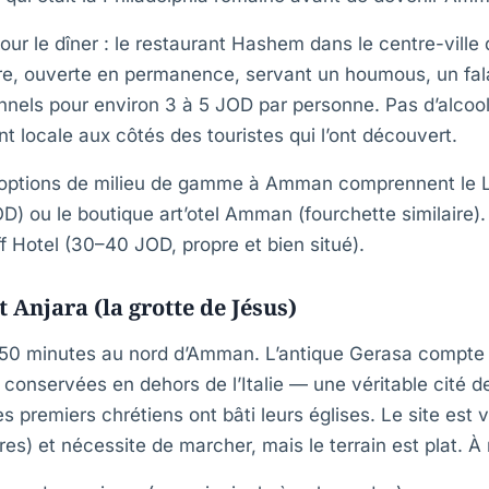
r le dîner : le restaurant Hashem dans le centre-vill
ire, ouverte en permanence, servant un houmous, un fala
els pour environ 3 à 5 JOD par personne. Pas d’alcool,
nt locale aux côtés des touristes qui l’ont découvert.
 options de milieu de gamme à Amman comprennent le 
ou le boutique art’otel Amman (fourchette similaire). 
iff Hotel (30–40 JOD, propre et bien situé).
et Anjara (la grotte de Jésus)
50 minutes au nord d’Amman. L’antique Gerasa compte p
conservées en dehors de l’Italie — une véritable cité d
es premiers chrétiens ont bâti leurs églises. Le site est
s) et nécessite de marcher, mais le terrain est plat. À