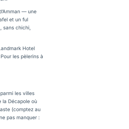
e d’Amman — une
fel et un ful
 sans chichi,
Landmark Hotel
Pour les pèlerins à
armi les villes
e la Décapole où
 vaste (comptez au
 ne pas manquer :