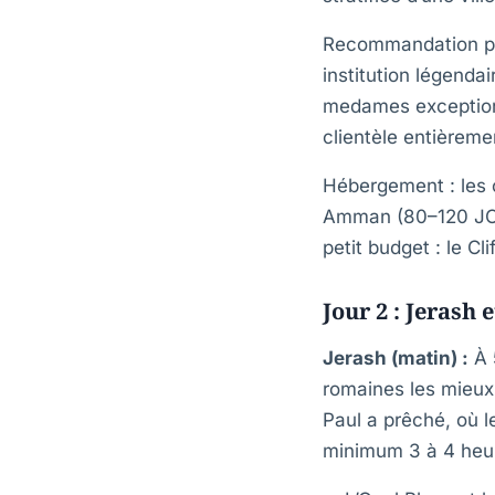
Recommandation pou
institution légenda
medames exceptionn
clientèle entièreme
Hébergement : les
Amman (80–120 JOD) 
petit budget : le Cl
Jour 2 : Jerash 
Jerash (matin) :
À 
romaines les mieux 
Paul a prêché, où l
minimum 3 à 4 heure