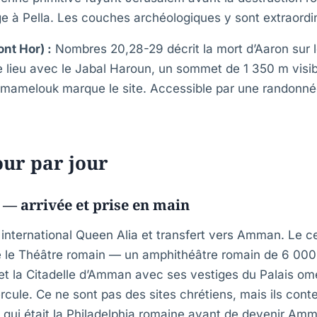
ge à Pella. Les couches archéologiques y sont extraordi
nt Hor) :
Nombres 20,28-29 décrit la mort d’Aaron sur 
 ce lieu avec le Jabal Haroun, un sommet de 1 350 m visi
e mamelouk marque le site. Accessible par une randonné
our par jour
— arrivée et prise en main
t international Queen Alia et transfert vers Amman. Le 
 le Théâtre romain — un amphithéâtre romain de 6 000 
— et la Citadelle d’Amman avec ses vestiges du Palais o
cule. Ce ne sont pas des sites chrétiens, mais ils contex
lle qui était la Philadelphia romaine avant de devenir Am