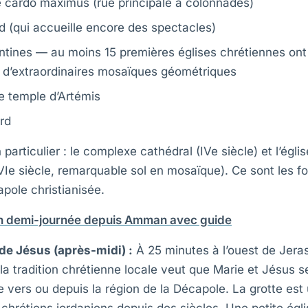
le cardo maximus (rue principale à colonnades)
d (qui accueille encore des spectacles)
ntines — au moins 15 premières églises chrétiennes ont 
 d’extraordinaires mosaïques géométriques
e temple d’Artémis
rd
 particulier : le complexe cathédral (IVe siècle) et l’égli
e siècle, remarquable sol en mosaïque). Ce sont les f
pole christianisée.
n demi-journée depuis Amman avec guide
 de Jésus (après-midi) :
À 25 minutes à l’ouest de Jeras
ù la tradition chrétienne locale veut que Marie et Jésus 
e vers ou depuis la région de la Décapole. La grotte est 