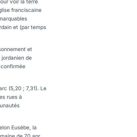
r voir la terre
lise franciscaine
emarquables
rdain et (par temps
isonnement et
 jordanien de
 confirmée
c (5,20 ; 7,31). Le
es rues à
munautés
elon Eusèbe, la
omaine de 70 apr.