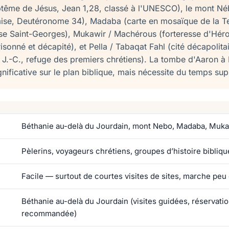
ptême de Jésus, Jean 1,28, classé à l'UNESCO), le mont N
mise, Deutéronome 34), Madaba (carte en mosaïque de la Te
lise Saint-Georges), Mukawir / Machérous (forteresse d'Hér
isonné et décapité), et Pella / Tabaqat Fahl (cité décapolita
 J.-C., refuge des premiers chrétiens). La tombe d'Aaron à
nificative sur le plan biblique, mais nécessite du temps su
Béthanie au-delà du Jourdain, mont Nebo, Madaba, Mukaw
Pèlerins, voyageurs chrétiens, groupes d’histoire bibliqu
Facile — surtout de courtes visites de sites, marche peu
Béthanie au-delà du Jourdain (visites guidées, réservatio
recommandée)