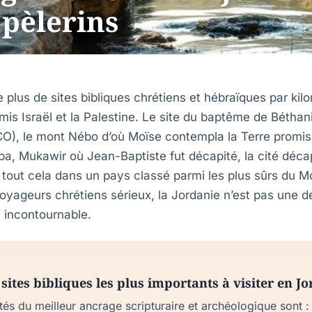
 pèlerins
plus de sites bibliques chrétiens et hébraïques par kil
mis Israël et la Palestine. Le site du baptême de Béthan
O), le mont Nébo d’où Moïse contempla la Terre promise
, Mukawir où Jean-Baptiste fut décapité, la cité décap
— tout cela dans un pays classé parmi les plus sûrs du 
 voyageurs chrétiens sérieux, la Jordanie n’est pas une d
t incontournable.
 sites bibliques les plus importants à visiter en J
tés du meilleur ancrage scripturaire et archéologique sont :