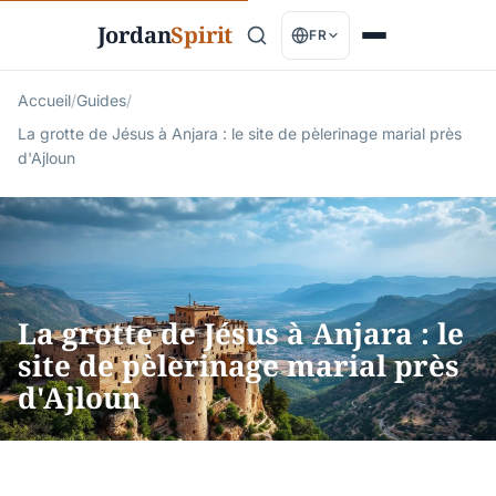
Jordan
Spirit
FR
Accueil
/
Guides
/
La grotte de Jésus à Anjara : le site de pèlerinage marial près
d'Ajloun
La grotte de Jésus à Anjara : le
site de pèlerinage marial près
d'Ajloun