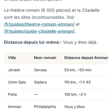
Le théâtre romain (6 000 places) et la Citadelle
sont les sites incontournables. Voir
/fr/guides/theatre-romain-amman/
et
/fr/guides/guide-citadelle-amman/
.
Distance depuis lui-même :
Vous y êtes déjà.
Ville
Nom romain
Distance depuis Amman
Jerash
Gerasa
50 km, ~50 min
Umm Qais
Gadara
110 km, ~1 h 45
Pella
—
130 km, ~2 h
Amman
Philadelphia
Vous y êtes