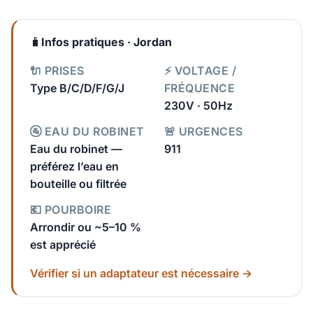
🧳
Infos pratiques · Jordan
🔌 PRISES
⚡ VOLTAGE /
Type B/C/D/F/G/J
FRÉQUENCE
230V · 50Hz
🚰 EAU DU ROBINET
🚨 URGENCES
Eau du robinet —
911
préférez l’eau en
bouteille ou filtrée
💶 POURBOIRE
Arrondir ou ~5–10 %
est apprécié
Vérifier si un adaptateur est nécessaire →