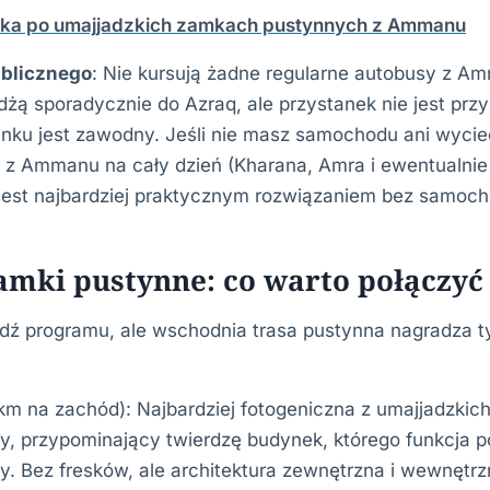
zka po umajjadzkich zamkach pustynnych z Ammanu
ublicznego
: Nie kursują żadne regularne autobusy z A
dżą sporadycznie do Azraq, ale przystanek nie jest prz
nku jest zawodny. Jeśli nie masz samochodu ani wycie
 z Ammanu na cały dzień (Kharana, Amra i ewentualnie
jest najbardziej praktycznym rozwiązaniem bez samoch
amki pustynne: co warto połączyć
ź programu, ale wschodnia trasa pustynna nagradza ty
km na zachód): Najbardziej fotogeniczna z umajjadzkic
y, przypominający twierdzę budynek, którego funkcja p
. Bez fresków, ale architektura zewnętrzna i wewnętrz