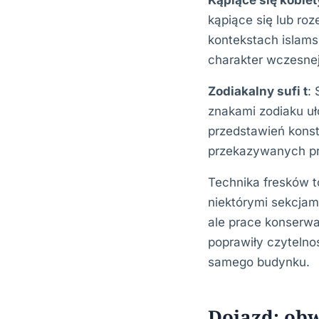
Kąpiące się kobiet
kąpiące się lub ro
kontekstach islams
charakter wczesnej
Zodiakalny sufi t
:
znakami zodiaku uł
przedstawień konst
przekazywanych prz
Technika fresków 
niektórymi sekcjami
ale prace konserwa
poprawiły czytelno
samego budynku.
Dojazd: ob