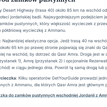
zy Desert Highway (trasa 40) około 85 km na wschód 
 połaci jordańskiej badii. Najwygodniejszym podejściem 
amków pustynnych, który większość wycieczek z przew
ub półdniową wycieczkę z Ammanu.
: Najbardziej elastyczna opcja. Jedź trasą 40 na wsc
 około 65 km po prawej stronie pojawiają się znaki do Q
lej na wschód, by dotrzeć do Qasr Amra. Droga jest w 
zystanek 1), Amrę (przystanek 2) i opcjonalnie Rezerwa
chód) w ciągu jednego dnia. Powrót tą samą drogą lub 
cieczka
: Kilku operatorów GetYourGuide prowadzi jed
nych z Ammanu, dla których Qasr Amra jest głównym p
zka do zamków pustynnych wschodniej Jordanii z Am