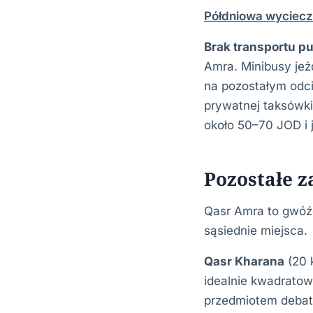
Półdniowa wyciec
Brak transportu p
Amra. Minibusy jeż
na pozostałym odci
prywatnej taksówki
około 50–70 JOD i 
Pozostałe z
Qasr Amra to gwóźd
sąsiednie miejsca.
Qasr Kharana
(20 
idealnie kwadratow
przedmiotem debaty