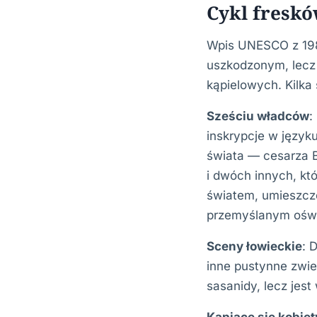
Cykl freskó
Wpis UNESCO z 1985
uszkodzonym, lecz 
kąpielowych. Kilka
Sześciu władców
:
inskrypcje w język
świata — cesarza B
i dwóch innych, kt
światem, umieszczo
przemyślanym oświ
Sceny łowieckie
: 
inne pustynne zwie
sasanidy, lecz jes