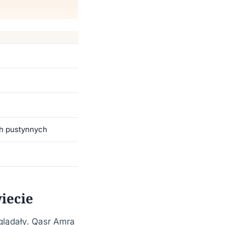
ch pustynnych
iecie
glądały. Qasr Amra