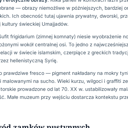
y i erotyczne obrazy
: Kilka paneli w komorach łaźni pr
zebrane — obrazy niemożliwe w późniejszych, bardziej 
kich. Ich obecność tutaj ujawnia prywatny, dworski, pr
 kultury świeckiej Umajjadów.
 Sufit frigidarium (zimnej komnaty) niesie wyobrażenie 
ożonymi wokół centralnej osi. To jedno z najwcześnie
elacji w świecie islamskim, czerpiące z greckich trady
ez hellenistyczną Syrię.
to prawdziwe fresco — pigment nakładany na mokry tyn
 malowanymi na sucho. Wieki kurzu, wilgoci i graffiti z
torskie prowadzone od lat 70. XX w. ustabilizowały mal
ść. Małe muzeum przy wejściu dostarcza kontekstu pr
wód zamków pustynnych