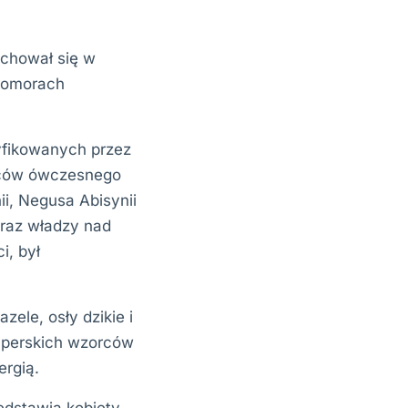
achował się w
 komorach
tyfikowanych przez
adców ówczesnego
i, Negusa Abisynii
braz władzy nad
i, był
ele, osły dzikie i
z perskich wzorców
ergią.