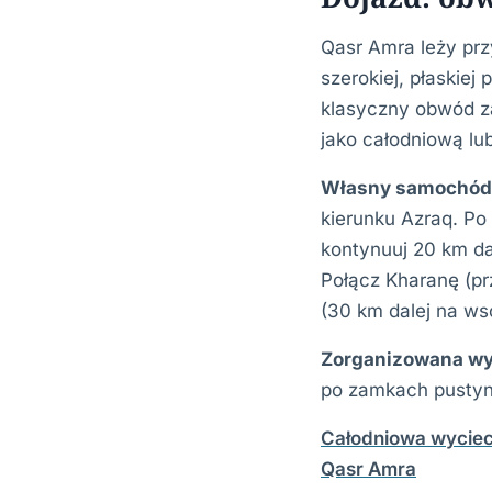
Qasr Amra leży pr
szerokiej, płaskiej
klasyczny obwód z
jako całodniową l
Własny samochód
kierunku Azraq. Po
kontynuuj 20 km da
Połącz Kharanę (pr
(30 km dalej na ws
Zorganizowana wy
po zamkach pustyn
Całodniowa wyciec
Qasr Amra