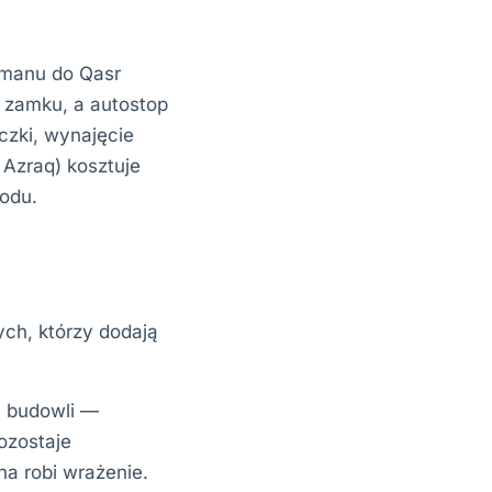
mmanu do Qasr
y zamku, a autostop
czki, wynajęcie
 Azraq) kosztuje
odu.
ch, którzy dodają
h budowli —
ozostaje
na robi wrażenie.