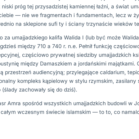
 niski próg tej przysadzistej kamiennej łaźni, a świat um
 ciebie — nie we fragmentach i fundamentach, lecz w 
dnio na sklepione sufi ty i ściany trzynaście wieków t
 za umajjadzkiego kalifa Walida I (lub być może Walida 
 gdzieś między 710 a 740 r. n.e. Pełnił funkcję częścio
epcyjnej, częściowo prywatnej siedziby umajjadzkich ks
pustynię między Damaszkiem a jordańskimi majątkami. 
 przestrzeń audiencyjną; przylegające caldarium, tepid
cjonalny kompleks kąpielowy w stylu rzymskim, zasilany
(ślady zachowały się do dziś).
asr Amra spośród wszystkich umajjadzkich budowli w Jo
całym wczesnym świecie islamskim — to to, co namal