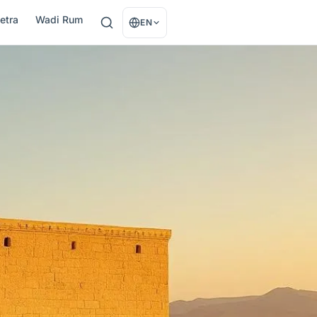
etra
Wadi Rum
EN