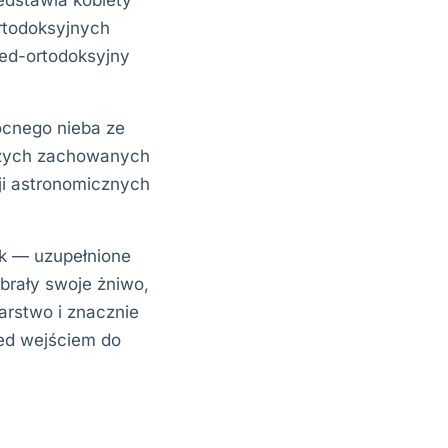
zedstawia kobiety
ortodoksyjnych
zed-ortodoksyjny
nocnego nieba ze
jszych zachowanych
cji astronomicznych
k — uzupełnione
ebrały swoje żniwo,
arstwo i znacznie
zed wejściem do