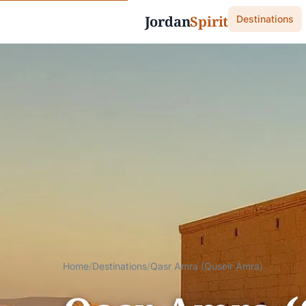
Jordan
Spirit
Destinations
Home
/
Destinations
/
Qasr Amra (Quseir Amra)