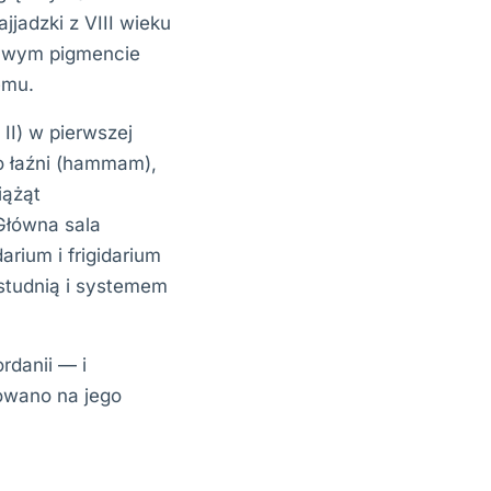
ajjadzki z VIII wieku
żywym pigmencie
emu.
II) w pierwszej
wo łaźni (hammam),
iążąt
Główna sala
arium i frigidarium
 studnią i systemem
rdanii — i
owano na jego