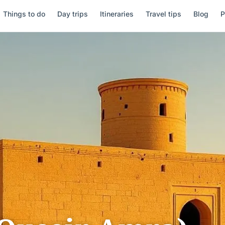
Things to do
Day trips
Itineraries
Travel tips
Blog
P