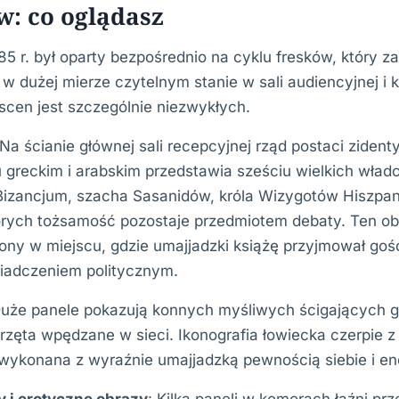
w: co oglądasz
 r. był oparty bezpośrednio na cyklu fresków, który z
w dużej mierze czytelnym stanie w sali audiencyjnej i
 scen jest szczególnie niezwykłych.
 Na ścianie głównej sali recepcyjnej rząd postaci ziden
u greckim i arabskim przedstawia sześciu wielkich wł
izancjum, szacha Sasanidów, króla Wizygotów Hiszpani
órych tożsamość pozostaje przedmiotem debaty. Ten o
ny w miejscu, gdzie umajjadzki książę przyjmował gośc
adczeniem politycznym.
Duże panele pokazują konnych myśliwych ścigających gaz
rzęta wpędzane w sieci. Ikonografia łowiecka czerpie 
t wykonana z wyraźnie umajjadzką pewnością siebie i en