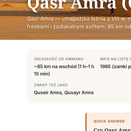
Qasr Amra (
Qasr Amra — umajjadzka łaźnia z VIII w. 
freskami i zodiakalnym sufitem. 85 km 
ODLEGŁOŚĆ OD AMMANU
WPIS NA LISTĘ
~85 km na wschód (1 h–1 h
1985 (zamki 
15 min)
ZNANY TEŻ JAKO
Quseir Amra, Qusayr Amra
QUICK ANSWER
Czy Qasr Amra