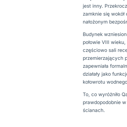
jest inny. Przekrocz
zamknie się wokół
nałożonym bezpośre
Budynek wzniesiono
połowie VIII wieku,
częściowo sali rec
przemierzających 
zapewniała formalną
działały jako funk
kołowrotu wodnego 
To, co wyróżniło Q
prawdopodobnie w 
ścianach.