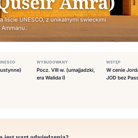
Quseir Amra)
na liście UNESCO, z unikalnymi świeckimi
od Ammanu.
 UNESCO
WYBUDOWANY
WSTĘP
pustynne)
Pocz. VIII w. (umajjadzki,
W cenie Jord
era Walida I)
JOD bez Pas
 jest wart odwiedzenia?