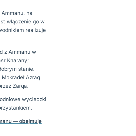
od Ammanu, na
jest włączenie go w
odnikiem realizuje
hód z Ammanu w
asr Kharany;
dobrym stanie.
t Mokradeł Azraq
przez Zarqa.
nodniowe wycieczki
rzystankiem.
manu — obejmuje