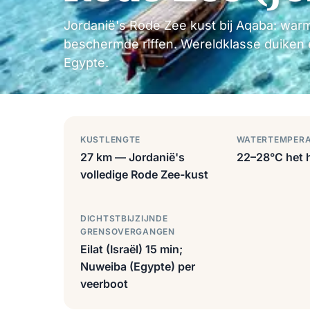
Jordanië's Rode Zee kust bij Aqaba: warm 
beschermde riffen. Wereldklasse duiken
Egypte.
KUSTLENGTE
WATERTEMPER
27 km — Jordanië's
22–28°C het h
volledige Rode Zee-kust
DICHTSTBIJZIJNDE
GRENSOVERGANGEN
Eilat (Israël) 15 min;
Nuweiba (Egypte) per
veerboot