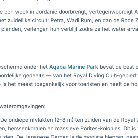
die een week in Jordanië doorbrengt, vertegenwoordigt 
et zuidelijke circuit: Petra, Wadi Rum, en dan de Rode 
planden, verlengen hun verblijf zodra ze het water erva
beschermd onder het
Aqaba Marine Park
bevat de best 
oordelijke gedeelte — van het Royal Diving Club-gebied 
 is het meest toegankelijk voor toeristen en heeft de h
erwateromgevingen:
 De ondiepe rifvlakten (2–8 m) ten zuiden van de Royal 
en, herssenkoralen en massieve Porites-kolonies. Dit is
k zien. De Japanese Garden is de mooiste hiervan, gest