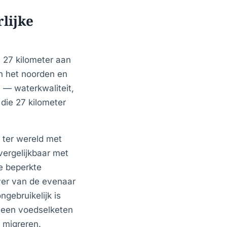
rlijke
s 27 kilometer aan
in het noorden en
n — waterkwaliteit,
 die 27 kilometer
 ter wereld met
vergelijkbaar met
e beperkte
ver van de evenaar
ngebruikelijk is
n een voedselketen
 migreren.