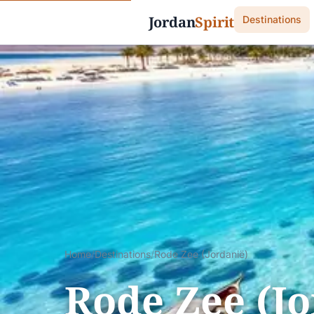
Jordan
Spirit
Destinations
Home
/
Destinations
/
Rode Zee (Jordanië)
Rode Zee (Jo