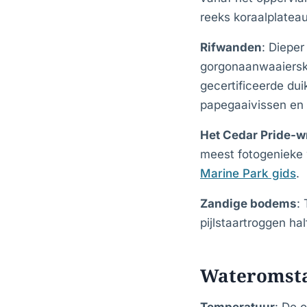
reeks koraalplatea
Rifwanden
: Dieper
gorgonaanwaaiersko
gecertificeerde dui
papegaaivissen en 
Het Cedar Pride-w
meest fotogenieke 
Marine Park gids
.
Zandige bodems
:
pijlstaartroggen ha
Wateromst