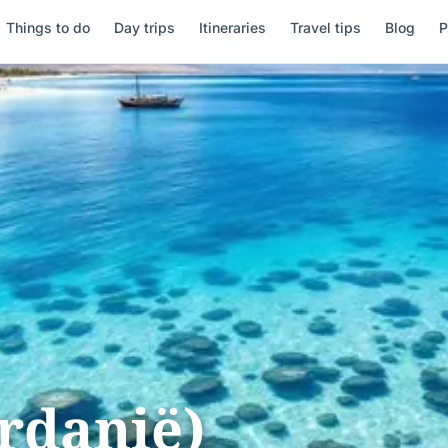
Things to do
Day trips
Itineraries
Travel tips
Blog
P
rdanië)