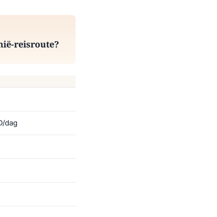
nië-reisroute?
D/dag