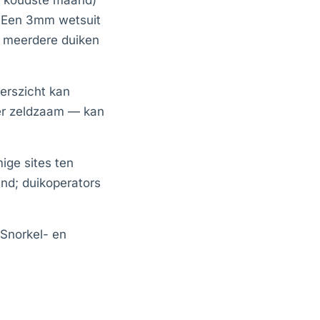
de koudste maand)
r. Een 3mm wetsuit
ks meerdere duiken
erszicht kan
ier zeldzaam — kan
ige sites ten
nd; duikoperators
 Snorkel- en