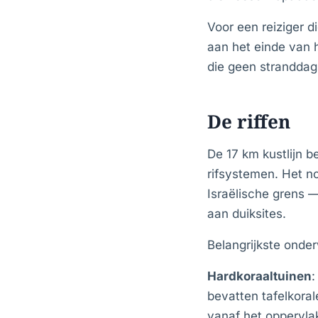
Voor een reiziger 
aan het einde van h
die geen stranddag 
De riffen
De 17 km kustlijn 
rifsystemen. Het n
Israëlische grens —
aan duiksites.
Belangrijkste ond
Hardkoraaltuinen
:
bevatten tafelkoral
vanaf het oppervla