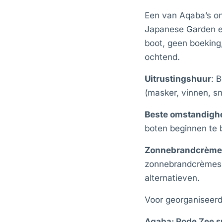
Een van Aqaba’s ond
Japanese Garden en
boot, geen boeking
ochtend.
Uitrustingshuur
: 
(masker, vinnen, sn
Beste omstandigh
boten beginnen te 
Zonnebrandcrème
zonnebrandcrèmes b
alternatieven.
Voor georganiseerd
Aqaba: Rode Zee sn