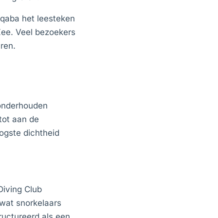
Aqaba het leesteken
Zee. Veel bezoekers
ren.
onderhouden
tot aan de
oogste dichtheid
Diving Club
 wat snorkelaars
ructureerd als een