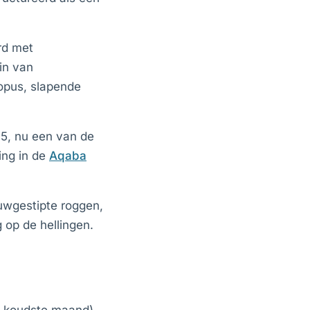
rd met
in van
topus, slapende
85, nu een van de
ing in de
Aqaba
uwgestipte roggen,
 op de hellingen.