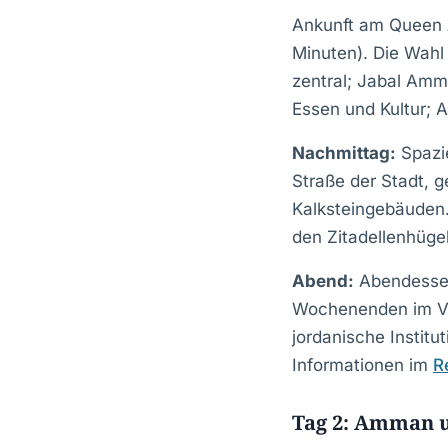
Ankunft am Queen A
Minuten). Die Wahl
zentral; Jabal Amma
Essen und Kultur; 
Nachmittag:
Spazie
Straße der Stadt, 
Kalksteingebäuden.
den Zitadellenhügel
Abend:
Abendessen 
Wochenenden im Vo
jordanische Institu
Informationen im
R
Tag 2: Amman u