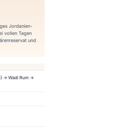
iges Jordanien-
ei vollen Tagen
ärenreservat und
e) → Wadi Rum →