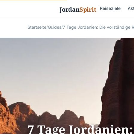
Jordan
Spirit
Reiseziele
Akt
Startseite
/
Guides
/
7 Tage Jordanien: Die vollständige 
7 Tage Jordanien: