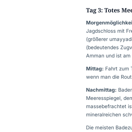
Tag 3: Totes Me
Morgenmöglichkei
Jagdschloss mit Fr
(größerer umayyadi
(bedeutendes Zugv
Amman und ist am b
Mittag:
Fahrt zum 
wenn man die Route
Nachmittag:
Baden 
Meeresspiegel, dem 
massebefrachtet ist,
mineralreichen sch
Die meisten Badez