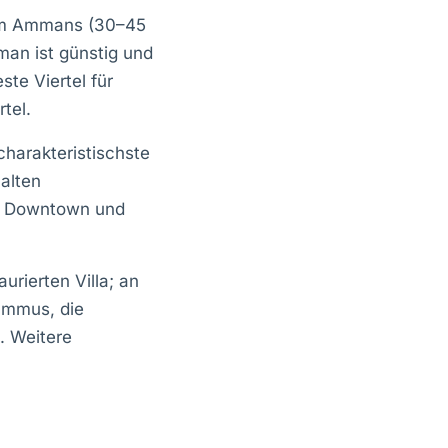
trum Ammans (30–45
an ist günstig und
ste Viertel für
tel.
harakteristischste
alten
uf Downtown und
urierten Villa; an
ummus, die
). Weitere