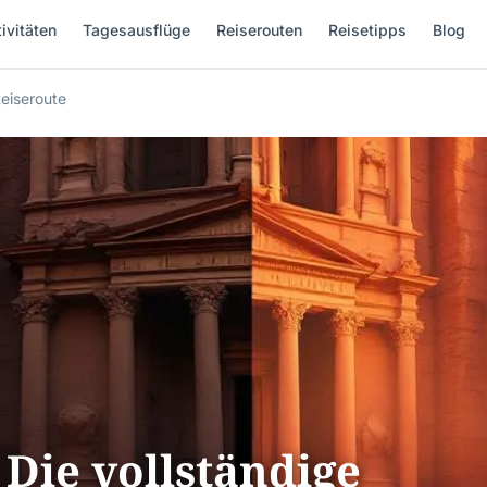
ivitäten
Tagesausflüge
Reiserouten
Reisetipps
Blog
Reiseroute
 Die vollständige