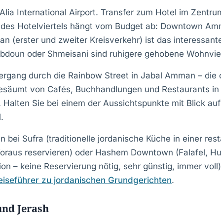
lia International Airport. Transfer zum Hotel im Zen
 des Hotelviertels hängt vom Budget ab: Downtown Amm
n (erster und zweiter Kreisverkehr) ist das interessante
Abdoun oder Shmeisani sind ruhigere gehobene Wohnvier
rgang durch die Rainbow Street in Jabal Amman – die c
gesäumt von Cafés, Buchhandlungen und Restaurants in 
 Halten Sie bei einem der Aussichtspunkte mit Blick a
.
bei Sufra (traditionelle jordanische Küche in einer resta
raus reservieren) oder Hashem Downtown (Falafel, H
tion – keine Reservierung nötig, sehr günstig, immer voll
eiseführer zu jordanischen Grundgerichten
.
nd Jerash