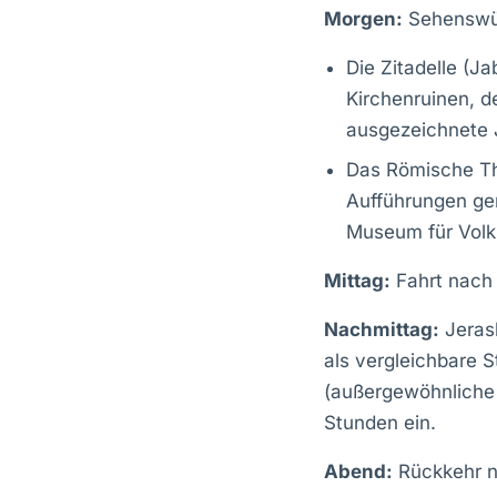
Morgen:
Sehenswür
Die Zitadelle (J
Kirchenruinen, d
ausgezeichnete 
Das Römische The
Aufführungen gen
Museum für Volks
Mittag:
Fahrt nach
Nachmittag:
Jerash
als vergleichbare S
(außergewöhnliche 
Stunden ein.
Abend:
Rückkehr 