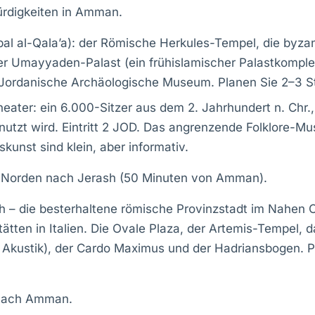
digkeiten in Amman.
abal al-Qala’a): der Römische Herkules-Tempel, die byza
er Umayyaden-Palast (ein frühislamischer Palastkomple
Jordanische Archäologische Museum. Planen Sie 2–3 S
ater: ein 6.000-Sitzer aus dem 2. Jahrhundert n. Chr.,
utzt wird. Eintritt 2 JOD. Das angrenzende Folklore-M
kunst sind klein, aber informativ.
 Norden nach Jerash (50 Minuten von Amman).
 – die besterhaltene römische Provinzstadt im Nahen 
tätten in Italien. Die Ovale Plaza, der Artemis-Tempel, 
Akustik), der Cardo Maximus und der Hadriansbogen. P
nach Amman.