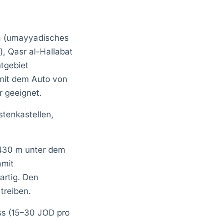
a (umayyadisches
, Qasr al-Hallabat
tgebiet
mit dem Auto von
 geeignet.
tenkastellen,
 430 m unter dem
amit
gartig. Den
treiben.
ss (15–30 JOD pro