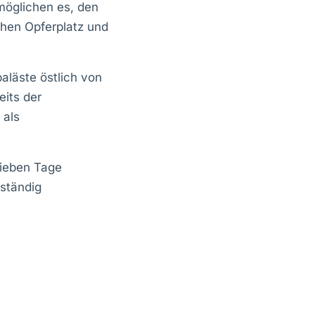
möglichen es, den
ohen Opferplatz und
läste östlich von
eits der
 als
Sieben Tage
 ständig