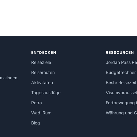
ENTDECKEN
RESSOURCEN
Reiseziele
Jordan Pass R
Reiserouten
Budgetrechne
rmationen,
Aktivitäten
Beste Reisezei
Tagesausflüge
Visumvorausse
Petra
Fortbewegung i
Wadi Rum
Währung und G
Blog