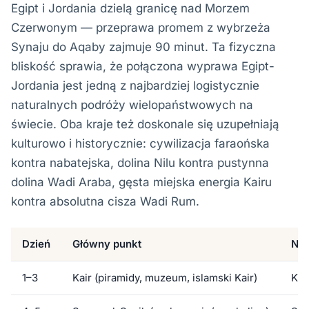
Egipt i Jordania dzielą granicę nad Morzem
Czerwonym — przeprawa promem z wybrzeża
Synaju do Aqaby zajmuje 90 minut. Ta fizyczna
bliskość sprawia, że połączona wyprawa Egipt-
Jordania jest jedną z najbardziej logistycznie
naturalnych podróży wielopaństwowych na
świecie. Oba kraje też doskonale się uzupełniają
kulturowo i historycznie: cywilizacja faraońska
kontra nabatejska, dolina Nilu kontra pustynna
dolina Wadi Araba, gęsta miejska energia Kairu
kontra absolutna cisza Wadi Rum.
Dzień
Główny punkt
Noc
1–3
Kair (piramidy, muzeum, islamski Kair)
Kai