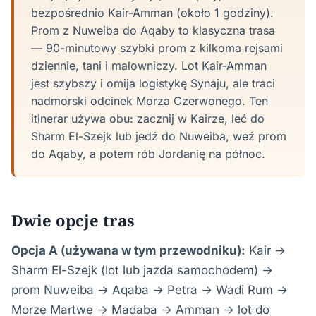
bezpośrednio Kair-Amman (około 1 godziny).
Prom z Nuweiba do Aqaby to klasyczna trasa
— 90-minutowy szybki prom z kilkoma rejsami
dziennie, tani i malowniczy. Lot Kair-Amman
jest szybszy i omija logistykę Synaju, ale traci
nadmorski odcinek Morza Czerwonego. Ten
itinerar używa obu: zacznij w Kairze, leć do
Sharm El-Szejk lub jedź do Nuweiba, weź prom
do Aqaby, a potem rób Jordanię na północ.
Dwie opcje tras
Opcja A (używana w tym przewodniku):
Kair →
Sharm El-Szejk (lot lub jazda samochodem) →
prom Nuweiba → Aqaba → Petra → Wadi Rum →
Morze Martwe → Madaba → Amman → lot do