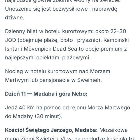
najsłodsze główne zbiornik wodny na świecie.
Unoszenie się jest bezwysiłkowe i naprawdę
dziwne.
Dzienny bilet w hotelu kurortowym: około 22–30
JOD (obejmuje plażę, błoto i prysznic). Kempinski
Ishtar i Mövenpick Dead Sea to opcje premium z
najlepszymi obiektami plażowymi.
Nocleg w hotelu kurortowym nad Morzem
Martwym lub pensjonacie w Sweimeh.
Dzień 11 — Madaba i góra Nebo:
Jedź 40 km na północ od rejonu Morza Martwego
do Madaby (30 minut).
Kościół Świętego Jerzego, Madaba:
Mozaikowa
mapa Ziemi Świętej z VI w. na podłodze kościoła to