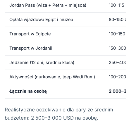
Jordan Pass (wiza + Petra + miejsca)
100–115 U
Opłata wjazdowa Egipt i muzea
80–150 U
Transport w Egipcie
100–150 U
Transport w Jordanii
150–300 
Jedzenie (12 dni, średnia klasa)
250–400 
Aktywności (nurkowanie, jeep Wadi Rum)
100–200 
Łącznie na osobę
2 000–3 8
Realistyczne oczekiwanie dla pary ze średnim
budżetem: 2 500–3 000 USD na osobę.