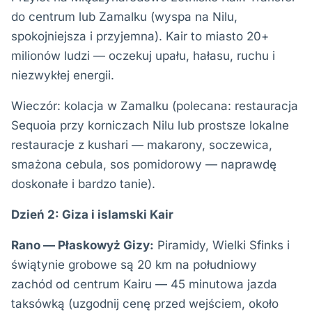
do centrum lub Zamalku (wyspa na Nilu,
spokojniejsza i przyjemna). Kair to miasto 20+
milionów ludzi — oczekuj upału, hałasu, ruchu i
niezwykłej energii.
Wieczór: kolacja w Zamalku (polecana: restauracja
Sequoia przy korniczach Nilu lub prostsze lokalne
restauracje z kushari — makarony, soczewica,
smażona cebula, sos pomidorowy — naprawdę
doskonałe i bardzo tanie).
Dzień 2: Giza i islamski Kair
Rano — Płaskowyż Gizy:
Piramidy, Wielki Sfinks i
świątynie grobowe są 20 km na południowy
zachód od centrum Kairu — 45 minutowa jazda
taksówką (uzgodnij cenę przed wejściem, około