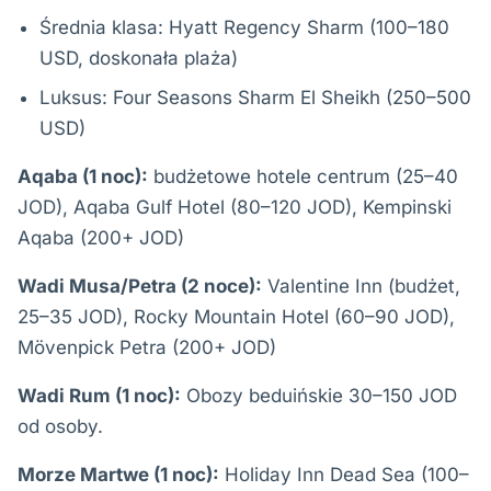
Średnia klasa: Hyatt Regency Sharm (100–180
USD, doskonała plaża)
Luksus: Four Seasons Sharm El Sheikh (250–500
USD)
Aqaba (1 noc):
budżetowe hotele centrum (25–40
JOD), Aqaba Gulf Hotel (80–120 JOD), Kempinski
Aqaba (200+ JOD)
Wadi Musa/Petra (2 noce):
Valentine Inn (budżet,
25–35 JOD), Rocky Mountain Hotel (60–90 JOD),
Mövenpick Petra (200+ JOD)
Wadi Rum (1 noc):
Obozy beduińskie 30–150 JOD
od osoby.
Morze Martwe (1 noc):
Holiday Inn Dead Sea (100–