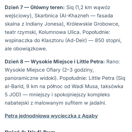
Dzień 7 — Główny teren:
Siq (1,2 km wąwóz
wejściowy), Skarbnica (Al-Khazneh — fasada
skalna z Indiany Jonesa), Królewskie Grobowce,
teatr rzymski, Kolumnowa Ulica. Popołudnie:
wspinaczka do Klasztoru (Ad-Deir) — 850 stopni,
ale obowiązkowe.
Dzień 8 — Wysokie Miejsce i Little Petra:
Rano:
Wysokie Miejsce Ofiary (2–3 godziny,
panoramiczne widoki). Popołudnie: Little Petra (Siq
al-Barid, 9 km na północ od Wadi Musa, taksówka
5 JOD) — mniejszy i spokojniejszy kompleks
nabatejski z malowanym sufitem w jadalni.
Petra jednodniowa wycieczka z Aqaby