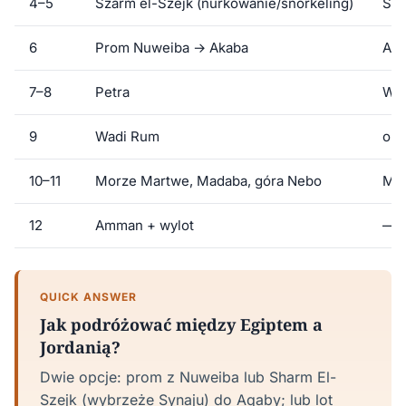
4–5
Szarm el-Szejk (nurkowanie/snorkeling)
Sza
6
Prom Nuweiba → Akaba
Aka
7–8
Petra
Wad
9
Wadi Rum
obó
10–11
Morze Martwe, Madaba, góra Nebo
Mor
12
Amman + wylot
—
QUICK ANSWER
Jak podróżować między Egiptem a
Jordanią?
Dwie opcje: prom z Nuweiba lub Sharm El-
Szejk (wybrzeże Synaju) do Aqaby; lub lot