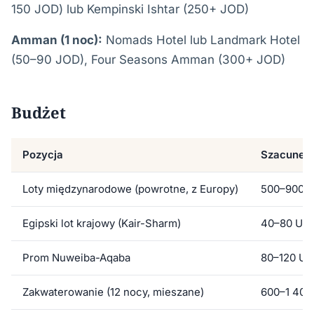
150 JOD) lub Kempinski Ishtar (250+ JOD)
Amman (1 noc):
Nomads Hotel lub Landmark Hotel
(50–90 JOD), Four Seasons Amman (300+ JOD)
Budżet
Pozycja
Szacunek 
Loty międzynarodowe (powrotne, z Europy)
500–900 
Egipski lot krajowy (Kair-Sharm)
40–80 US
Prom Nuweiba-Aqaba
80–120 U
Zakwaterowanie (12 nocy, mieszane)
600–1 400