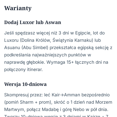
Warianty
Dodaj Luxor lub Aswan
Jeśli spędzasz więcej niż 3 dni w Egipcie, lot do
Luxoru (Dolina Królów, Świątynia Karnaku) lub
Asuanu (Abu Simbel) przekształca egipską sekcję z
podkreślania najważniejszych punktów w
naprawdę głębokie. Wymaga 15+ łącznych dni na
połączony itinerar.
Wersja 10-dniowa
Skompresuj przez: leć Kair→Amman bezpośrednio
(pomiń Sharm + prom), skróć o 1 dzień nad Morzem
Martwym, połącz Madabę i górę Nebo w pół dnia.
Tworzy 10-dniową wersję z 3 dniami w Kairze + 7