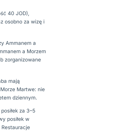
ość 40 JOD),
sz osobno za wizę i
ędzy Ammanem a
i Ammanem a Morzem
ub zorganizowane
aba mają
 Morze Martwe: nie
letem dziennym.
posiłek za 3–5
wy posiłek w
. Restauracje