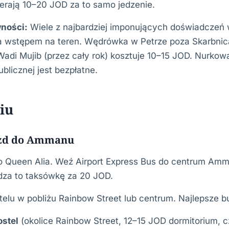
erają 10–20 JOD za to samo jedzenie.
ności:
Wiele z najbardziej imponujących doświadczeń w
a wstępem na teren. Wędrówka w Petrze poza Skarbnicą
l Wadi Mujib (przez cały rok) kosztuje 10–15 JOD. Nurkow
blicznej jest bezpłatne.
iu
jazd do Ammanu
ko Queen Alia. Weź Airport Express Bus do centrum Am
dza to taksówkę za 20 JOD.
telu w pobliżu Rainbow Street lub centrum. Najlepsze 
stel
(okolice Rainbow Street, 12–15 JOD dormitorium, c