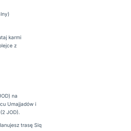
lny)
taj karmi
lejce z
JOD) na
acu Umajjadów i
(2 JOD).
lanujesz trasę Siq