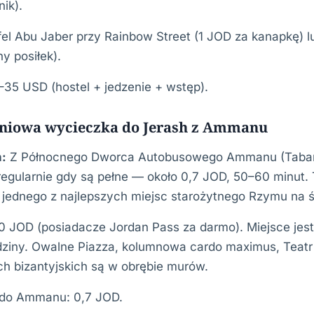
ik).
afel Abu Jaber przy Rainbow Street (1 JOD za kanapkę) l
y posiłek).
–35 USD (hostel + jedzenie + wstęp).
dniowa wycieczka do Jerash z Ammanu
:
Z Północnego Dworca Autobusowego Ammanu (Tabarb
regularnie gdy są pełne — około 0,7 JOD, 50–60 minut. 
 jednego z najlepszych miejsc starożytnego Rzymu na ś
0 JOD (posiadacze Jordan Pass za darmo). Miejsce jes
ziny. Owalne Piazza, kolumnowa cardo maximus, Teatr
ch bizantyjskich są w obrębie murów.
 do Ammanu: 0,7 JOD.