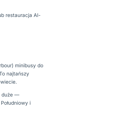
ub restauracja Al-
our) minibusy do
To najtańszy
wiecie.
t duże —
 Południowy i