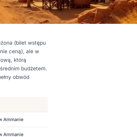
użona (bilet wstępu
nie ceną), ale w
tową, którą
e średnim budżetem.
 pełny obwód
 w Ammanie
 w Ammanie