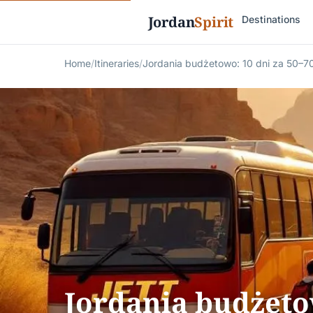
Jordan
Spirit
Destinations
Home
/
Itineraries
/
Jordania budżetowo: 10 dni za 50–7
Jordania budżetow