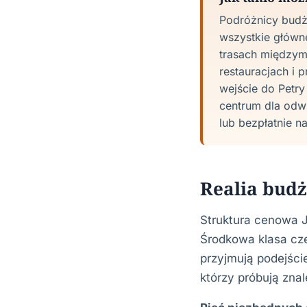
Podróżnicy bud
wszystkie główn
trasach międzymi
restauracjach i 
wejście do Petr
centrum dla odw
lub bezpłatnie na
Realia bud
Struktura cenowa J
Środkowa klasa czę
przyjmują podejście
którzy próbują znal