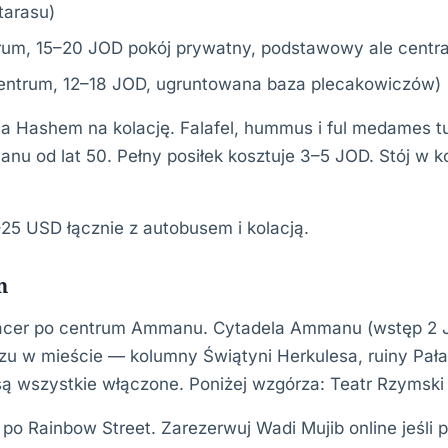
tarasu)
rum, 15–20 JOD pokój prywatny, podstawowy ale centra
entrum, 12–18 JOD, ugruntowana baza plecakowiczów)
ja Hashem na kolację. Falafel, hummus i ful medames tu
 od lat 50. Pełny posiłek kosztuje 3–5 JOD. Stój w ko
–25 USD łącznie z autobusem i kolacją.
n
acer po centrum Ammanu. Cytadela Ammanu (wstęp 2 
u w mieście — kolumny Świątyni Herkulesa, ruiny Pał
ą wszystkie włączone. Poniżej wzgórza: Teatr Rzymski 
po Rainbow Street. Zarezerwuj Wadi Mujib online jeśli p