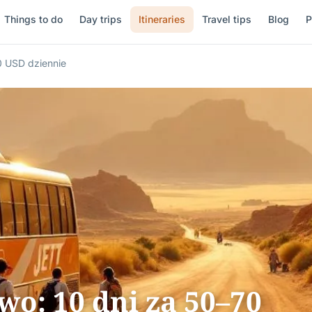
Things to do
Day trips
Itineraries
Travel tips
Blog
P
0 USD dziennie
o: 10 dni za 50–70