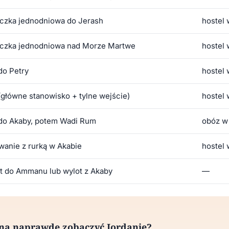
czka jednodniowa do Jerash
hostel
czka jednodniowa nad Morze Martwe
hostel
do Petry
hostel
(główne stanowisko + tylne wejście)
hostel
do Akaby, potem Wadi Rum
obóz w
anie z rurką w Akabie
hostel 
t do Ammanu lub wylot z Akaby
—
żna naprawdę zobaczyć Jordanię?