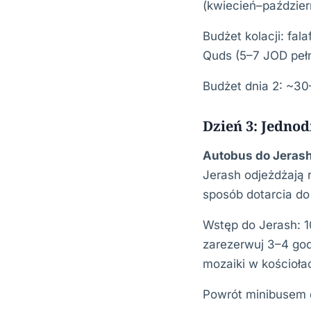
(kwiecień–październ
Budżet kolacji: fal
Quds (5–7 JOD pełn
Budżet dnia 2: ~30
Dzień 3: Jedno
Autobus do Jerash
Jerash odjeżdżają 
sposób dotarcia do
Wstęp do Jerash: 1
zarezerwuj 3–4 god
mozaiki w kościoła
Powrót minibusem