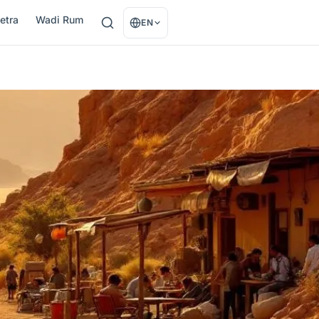
etra
Wadi Rum
EN