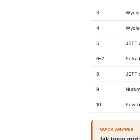
3
Wycie
4
Wycie
5
JETT 
6–7
Petra 
8
JETT 
9
Nurkow
10
Powró
QUICK ANSWER
Jak tanio mo