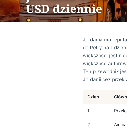
USD dziennie
Jordania ma reputa
do Petry na 1 dzie
większości jest ni
większość autorów 
Ten przewodnik jes
Jordanii bez przek
Dzień
Główn
1
Przyl
2
Amman