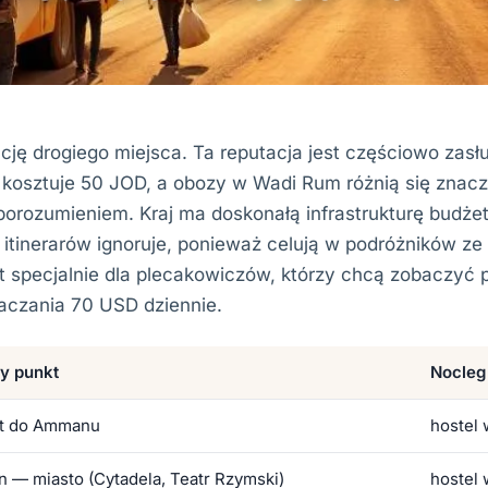
cję drogiego miejsca. Ta reputacja jest częściowo zasł
ń kosztuje 50 JOD, a obozy w Wadi Rum różnią się znacz
eporozumieniem. Kraj ma doskonałą infrastrukturę budże
itinerarów ignoruje, ponieważ celują w podróżników z
t specjalnie dla plecakowiczów, którzy chcą zobaczyć
raczania 70 USD dziennie.
y punkt
Nocleg
ot do Ammanu
hostel
 — miasto (Cytadela, Teatr Rzymski)
hostel