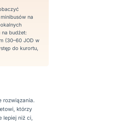
obaczyć
i minibusów na
lokalnych
u na budżet:
Rum (30–60 JOD w
tęp do kurortu,
e rozwiązania.
etowi, którzy
lepiej niż ci,