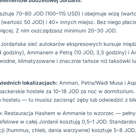
elementów budżetowej Jordanii:
sztuje 70–80 JOD (100–115 USD) i obejmuje wizę (wart
 (wartość 50 JOD) i 40+ innych miejsc. Bez niego płaci
więcej. Z nim oszczędzasz minimum 20–30 JOD.
Jordańska sieć autokarów ekspresowych kursuje mi
4 godziny), Ammanem a Petrą (10 JOD, 3,5 godziny) 
odne, klimatyzowane i znacznie tańsze niż taksówki l
iednich lokalizacjach:
Amman, Petra/Wadi Musa i Aq
ackerskie hostele za 10–18 JOD za noc w dormitorium.
hostelu — tu musisz zacisnąć zęby lub odwiedzić z bi
e:
Restauracja Hashem w Ammanie to wzorzec — pełny 
afelowe w całej Jordanii kosztują 0,5–1 JOD. Standardo
acji (hummus, chleb, dania warzywne) kosztuje 5–8 JOD