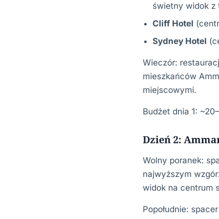
świetny widok z 
Cliff Hotel
(cent
Sydney Hotel
(c
Wieczór: restaurac
mieszkańców Ammanu
miejscowymi.
Budżet dnia 1: ~20
Dzień 2: Amma
Wolny poranek: sp
najwyższym wzgórz
widok na centrum s
Popołudnie: spacer 