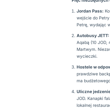
Pięć niezbędnych 
Jordan Pass:
Ko
wejście do Petry
Petrę, wydając 
Autobusy JETT:
Aqabą (10 JOD, 
Martwym. Niezaw
wycieczki.
Hostele w odpow
prawdziwe backp
ma budżetowego 
Uliczne jedzeni
JOD. Kanapki fal
lokalnej restaur