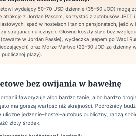
żetowi wydający 50–70 USD dziennie (35–50 JOD) mogą z
e atrakcje z Jordan Passem, korzystać z autobusów JETT 
astowych, spać w hostelach i tanich pensjonatach, jeść w 
przy straganach ulicznych. Główne koszty stałe bez względ
y (zawarte w Jordan Passie), wycieczka jeepem po Wadi 
iedzających) oraz Morze Martwe (22–30 JOD za dzienny ws
 publicznej plaży).
żetowe bez owijania w bawełnę
ordanii faworyzuje albo bardzo tanie, albo bardzo drogi
sto ma gorszą wartość niż skrajności. Podróżnicy budż
 uliczne jedzenie–hostel–autobus publiczny, radzą sobie 
eźć złoty środek.