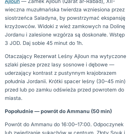
Ajloun
— Zamek Ajloun (Qal’at ar-Rabad), XII-
wieczna muzułmańska twierdza wzniesiona przez
siostrzeńca Saladyna, by powstrzymać ekspansję
krzyżowców. Widoki z wież zamkowych na Dolinę
Jordanu i zalesione wzgórza są doskonałe. Wstęp
3 JOD. Daj sobie 45 minut do 1h.
Otaczający Rezerwat Leśny Ajloun ma wytyczone
szlaki piesze przez lasy sosnowe i dębowe —
uderzający kontrast z pustynnym krajobrazem
południa Jordanii. Krótki spacer leśny (30–45 min)
przed lub po zamku odświeża przed powrotem do
miasta.
Popołudnie — powrót do Ammanu (50 min)
Powrót do Ammanu do 16:00–17:00. Odpoczynek
lub zwiedzanie sukachów w centrum. Złoty Souk i