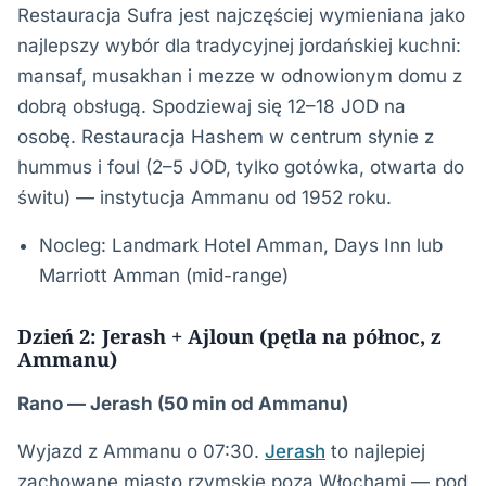
Restauracja Sufra jest najczęściej wymieniana jako
najlepszy wybór dla tradycyjnej jordańskiej kuchni:
mansaf, musakhan i mezze w odnowionym domu z
dobrą obsługą. Spodziewaj się 12–18 JOD na
osobę. Restauracja Hashem w centrum słynie z
hummus i foul (2–5 JOD, tylko gotówka, otwarta do
świtu) — instytucja Ammanu od 1952 roku.
Nocleg: Landmark Hotel Amman, Days Inn lub
Marriott Amman (mid-range)
Dzień 2: Jerash + Ajloun (pętla na północ, z
Ammanu)
Rano — Jerash (50 min od Ammanu)
Wyjazd z Ammanu o 07:30.
Jerash
to najlepiej
zachowane miasto rzymskie poza Włochami — pod