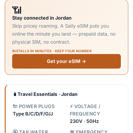
📶
Stay connected in Jordan
Skip pricey roaming. A Saily eSIM puts you
online the minute you land — prepaid data, no
physical SIM, no contract.
INSTALLS IN MINUTES · KEEP YOUR NUMBER
Get your eSIM →
🧳
Travel Essentials · Jordan
🔌 POWER PLUGS
⚡ VOLTAGE /
Type B/C/D/F/G/J
FREQUENCY
230V · 50Hz
🚰 TAP WATER
🚨 EMERGENCY