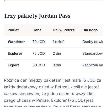
Trzy pakiety Jordan Pass
Pakiet
Cena
Dni w Petrze
Dla kogo
Wanderer
70 JOD
1 dzień
Osoby odwiedz
Explorer
75 JOD
2 dni
Standardowa r
Expert
80 JOD
3 dni
Zagorzali entu
Różnica cen między pakietami jest mała (5 JOD za
każdy dodatkowy dzień w Petrze). Jeśli nie jesteś
całkowicie pewien, że jeden dzień to wszystko,
czego chcesz w Petrze, Explorer (75 JOD) jest