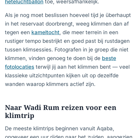
heteluchtballon
toe, weersafhankelijk.
Als je nog moet beslissen hoeveel tijd je überhaupt
in het reservaat doorbrengt, weeg klimmen dan af
tegen een
kameltocht
, die meer terrein in een
rustiger tempo bestrijkt en goed past bij rustdagen
tussen klimsessies. Fotografen in je groep die niet
klimmen, vinden genoeg te doen bij de
beste
fotolocaties
terwijl jij aan het klimmen bent — veel
klassieke uitzichtpunten kijken uit op dezelfde
wanden waarop klimmers actief zijn.
Naar Wadi Rum reizen voor een
klimtrip
De meeste klimtrips beginnen vanuit Aqaba,
ongeveer een uur rijden naar het zuiden, aangezien