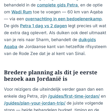
behandeld in de
complete gids Petra
, en de optie
om
Wadi Rum
toe te voegen — 60 km van Aqaba
— via een
overnachting in een bedoeïenenkamp
.
De gids
Petra 1 dag vs 2 dagen
legt precies uit wat
de extra dag oplevert. Als duiken ook deel uitmaakt
van je reis naar Sharm, behandelt de
duikgids
Aqaba
de Jordaanse kant van hetzelfde rifsysteem
van de Rode Zee dat je al kent van Sinaï.
Bredere planning als dit je eerste
bezoek aan Jordanië is
Voor reizigers die uiteindelijk verder gaan dan een
enkele dag Petra, zijn
/guides/first-time-jordan/
en
/guides/plan-your-jordan-trip/
de juiste volgende
stops — beide behandelen budget, timing en de