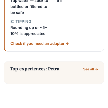
Tap water — stick to
911
bottled or filtered to
be safe
💶 TIPPING
Rounding up or ~5–
10% is appreciated
Check if you need an adapter →
Top experiences: Petra
See all →