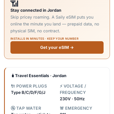
📶
Stay connected in Jordan
Skip pricey roaming. A Saily eSIM puts you
online the minute you land — prepaid data, no
physical SIM, no contract.
INSTALLS IN MINUTES · KEEP YOUR NUMBER
Get your eSIM →
🧳
Travel Essentials · Jordan
🔌 POWER PLUGS
⚡ VOLTAGE /
Type B/C/D/F/G/J
FREQUENCY
230V · 50Hz
🚰 TAP WATER
🚨 EMERGENCY