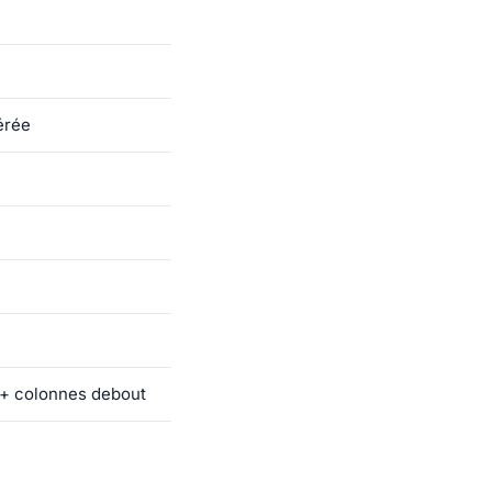
érée
 + colonnes debout