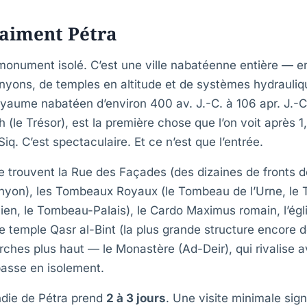
raiment Pétra
 monument isolé. C’est une ville nabatéenne entière — 
canyons, de temples en altitude et de systèmes hydrauli
royaume nabatéen d’environ 400 av. J.-C. à 106 apr. J.-C
 (le Trésor), est la première chose que l’on voit après
iq. C’est spectaculaire. Et ce n’est que l’entrée.
se trouvent la Rue des Façades (des dizaines de fronts 
anyon), les Tombeaux Royaux (le Tombeau de l’Urne, le
ien, le Tombeau-Palais), le Cardo Maximus romain, l’égl
e temple Qasr al-Bint (la plus grande structure encore
rches plus haut — le Monastère (Ad-Deir), qui rivalise a
passe en isolement.
ndie de Pétra prend
2 à 3 jours
. Une visite minimale sign