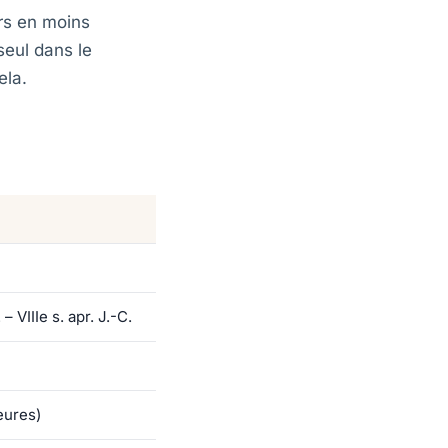
rs en moins
seul dans le
ela.
. – VIIIe s. apr. J.-C.
eures)