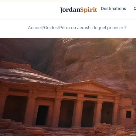
Jordan
Spirit
Destinations
Q
Accueil
/
Guides
/
Pétra ou Jerash : lequel prioriser ?