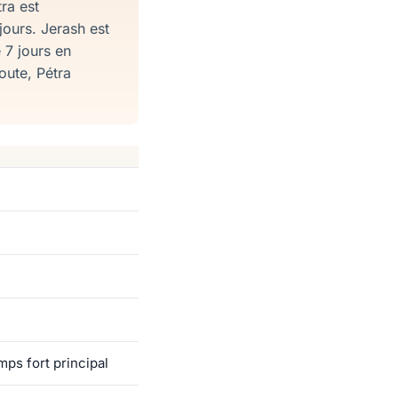
ra est
jours. Jerash est
 7 jours en
oute, Pétra
ps fort principal