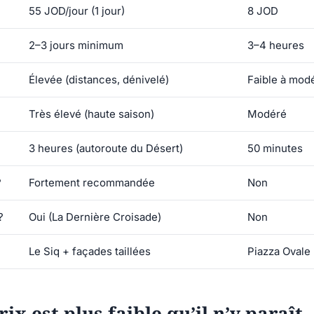
55 JOD/jour (1 jour)
8 JOD
2–3 jours minimum
3–4 heures
Élevée (distances, dénivelé)
Faible à mod
Très élevé (haute saison)
Modéré
3 heures (autoroute du Désert)
50 minutes
?
Fortement recommandée
Non
?
Oui (La Dernière Croisade)
Non
Le Siq + façades taillées
Piazza Ovale
rix est plus faible qu’il n’y paraît