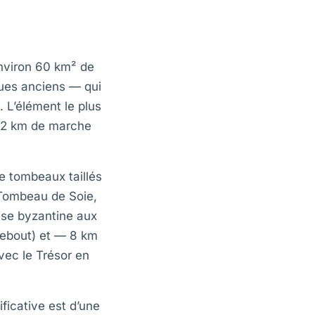
environ 60 km² de
ques anciens — qui
. L’élément le plus
 1,2 km de marche
de tombeaux taillés
 Tombeau de Soie,
ise byzantine aux
 debout) et — 8 km
vec le Trésor en
ificative est d’une