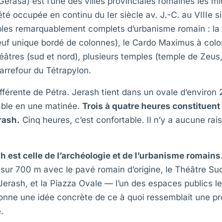
Gérasa) est l’une des villes provinciales romaines les 
a été occupée en continu du Ier siècle av. J.-C. au VIIIe si
les remarquablement complets d’urbanisme romain : la 
uf unique bordé de colonnes), le Cardo Maximus à colo
héâtres (sud et nord), plusieurs temples (temple de Zeus,
arrefour du Tétrapylon.
différente de Pétra. Jerash tient dans un ovale d’environ 
able en une matinée.
Trois à quatre heures constituent 
rash.
Cinq heures, c’est confortable. Il n’y a aucune rai
h est celle de l’archéologie et de l’urbanisme romains
 sur 700 m avec le pavé romain d’origine, le Théâtre Sud
 Jerash, et la Piazza Ovale — l’un des espaces publics le
ne une idée concrète de ce à quoi ressemblait une pro
.