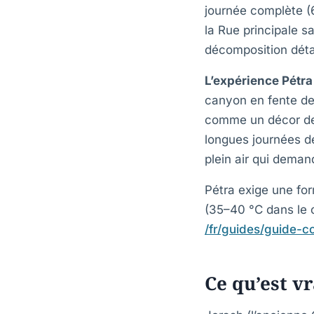
journée complète (
la Rue principale s
décomposition détai
L’expérience Pétra
canyon en fente de
comme un décor de 
longues journées d
plein air qui deman
Pétra exige une fo
(35–40 °C dans le c
/fr/guides/guide-c
Ce qu’est v