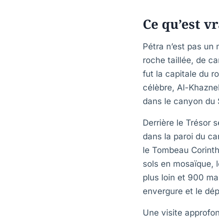
Ce qu’est v
Pétra n’est pas un
roche taillée, de 
fut la capitale du 
célèbre, Al-Khazneh
dans le canyon du S
Derrière le Trésor 
dans la paroi du c
le Tombeau Corinth
sols en mosaïque, l
plus loin et 900 ma
envergure et le dé
Une visite approfo