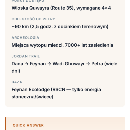
PUNKT DOSTĘPU
Wioska Quwayra (Route 35), wymagane 4×4
ODLEGŁOŚĆ OD PETRY
~90 km (2,5 godz. z odcinkiem terenowym)
ARCHEOLOGIA
Miejsca wytopu miedzi, 7000+ lat zasiedlenia
JORDAN TRAIL
Dana → Feynan → Wadi Ghuwayr → Petra (wiele
dni)
BAZA
Feynan Ecolodge (RSCN — tylko energia
słoneczna/świece)
QUICK ANSWER