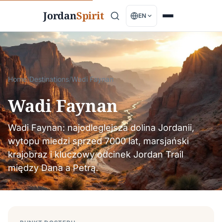
Jordan
Spirit
EN
Home
/
Destinations
/
Wadi Faynan
Wadi Faynan
Wadi Faynan: najodleglejsza dolina Jordanii,
wytopu miedzi sprzed 7000 lat, marsjański
krajobraz i kluczowy odcinek Jordan Trail
między Dana a Petrą.