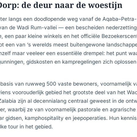
orp: de deur naar de woestijn
meter langs een doodlopende weg vanaf de Aqaba–Petra-
van de Wadi Rum-vallei — een bescheiden nederzettin
, een paar kleine winkels en het officiële Bezoekerscen
ot een van ‘s werelds meest buitengewone landschappe
zelf maar veeleer een essentiële drempel: het punt wa
unningen, gidskosten en kampregelingen zich oplossen 
isbasis van ruwweg 500 vaste bewoners, voornamelijk v
ens voorouderlijk gebied het grootste deel van het W
alabia zijn al decennialang centraal geweest in de ontw
ier, waarbij ze van voornamelijk pastorale en agrarisch
r gidsen, kamphospitality en jeepoperaties. Hun kennis 
elke tour in het gebied.