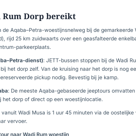
i Rum Dorp bereikt
an de Aqaba–Petra-woestijnsnelweg bij de gemarkeerde
), rijd 25 km zuidwaarts over een geasfalteerde enkelb
ntrum-parkeerplaats.
ba–Petra-dienst)
: JETT-bussen stoppen bij de Wadi Ru
bij het dorp zelf. Van de kruising naar het dorp is nog 
gereserveerde pickup nodig. Bevestig bij je kamp.
aba
: De meeste Aqaba-gebaseerde jeeptours omvatten 
j het dorp of direct op een woestijnlocatie.
it vanuit Wadi Musa is 1 uur 45 minuten via de oostelijk
ar vervoer.
tour naar Wadi Rum woestijn