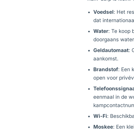
Voedsel
: Het re
dat internationa
Water
: Te koop 
doorgaans water
Geldautomaat
: 
aankomst.
Brandstof
: Een 
open voor privév
Telefoonssignaa
eenmaal in de wo
kampcontactnum
Wi-Fi
: Beschikb
Moskee
: Een kl