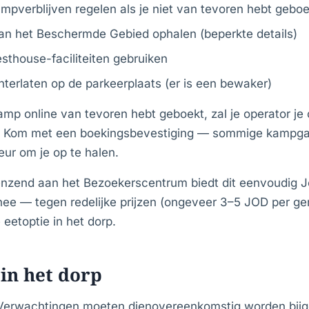
pverblijven regelen als je niet van tevoren hebt geboe
an het Beschermde Gebied ophalen (beperkte details)
esthouse-faciliteiten gebruiken
chterlaten op de parkeerplaats (er is een bewaker)
kamp online van tevoren hebt geboekt, zal je operator je
 Kom met een boekingsbevestiging — sommige kampga
ur om je op te halen.
enzend aan het Bezoekerscentrum biedt dit eenvoudig 
, thee — tegen redelijke prijzen (ongeveer 3–5 JOD per ge
eetoptie in het dorp.
 in het dorp
 Verwachtingen moeten dienovereenkomstig worden bijg