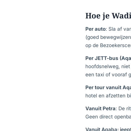
Hoe je Wad
Per auto
: Sla af v
(goed bewegwijzerd
op de Bezoekersce
Per JETT-bus (Aqa
hoofdsnelweg, niet 
een taxi of vooraf 
Per tour vanuit Aq
hotel en afzetten bi
Vanuit Petra
: De r
Geen direct openba
Vanuit Aqaba: jeep