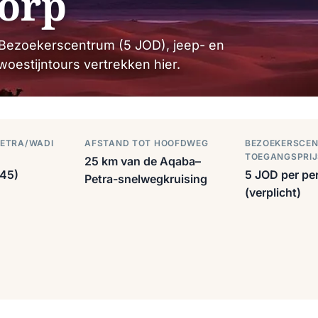
orp
 Bezoekerscentrum (5 JOD), jeep- en
oestijntours vertrekken hier.
PETRA/WADI
AFSTAND TOT HOOFDWEG
BEZOEKERSCE
TOEGANGSPRIJ
25 km van de Aqaba–
45)
5 JOD per pe
Petra-snelwegkruising
(verplicht)