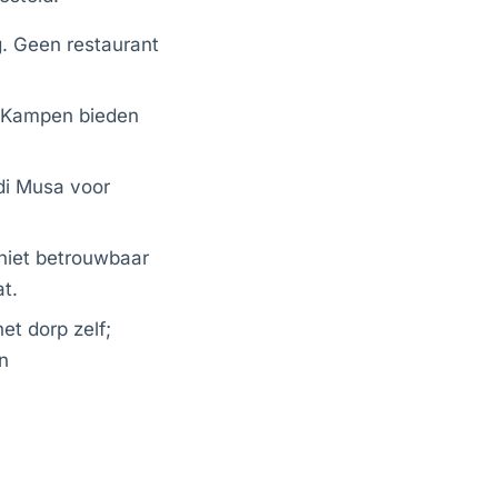
g. Geen restaurant
. Kampen bieden
di Musa voor
 niet betrouwbaar
t.
et dorp zelf;
n