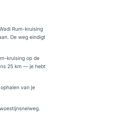
 Wadi Rum-kruising
aan. De weg eindigt
m-kruising op de
eens 25 km — je hebt
ophalen van je
e woestijnsnelweg.