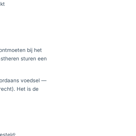
kt
 ontmoeten bij het
stheren sturen een
Jordaans voedsel —
recht). Het is de
esteld: