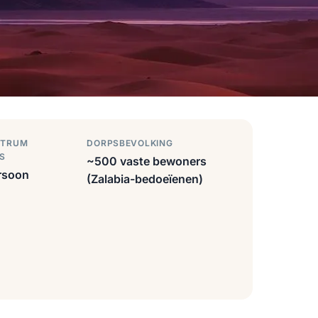
NTRUM
DORPSBEVOLKING
S
~500 vaste bewoners
rsoon
(Zalabia-bedoeïenen)