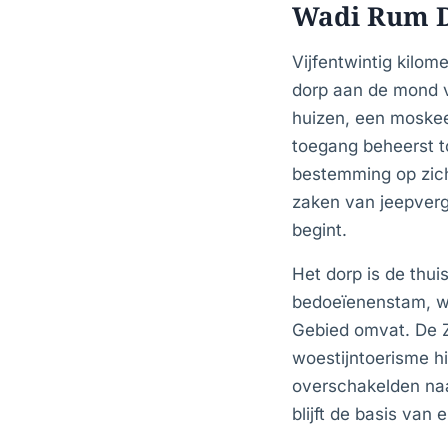
Wadi Rum D
Vijfentwintig kilo
dorp aan de mond 
huizen, een moskee
toegang beheerst t
bestemming op zich
zaken van jeepverg
begint.
Het dorp is de thu
bedoeïenenstam, wi
Gebied omvat. De Z
woestijntoerisme h
overschakelden naa
blijft de basis van 