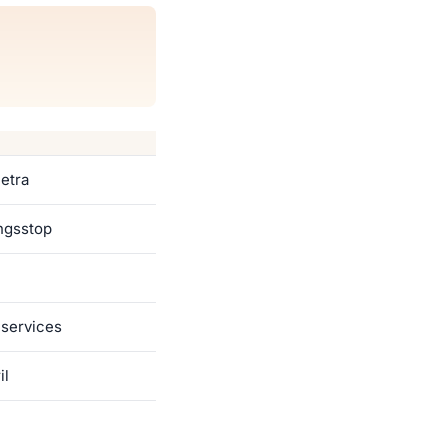
etra
ingsstop
lservices
il