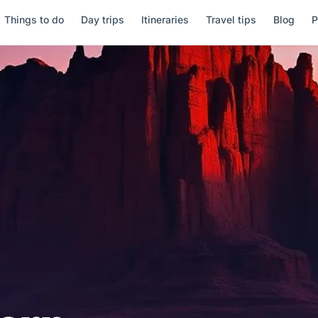
Things to do
Day trips
Itineraries
Travel tips
Blog
P