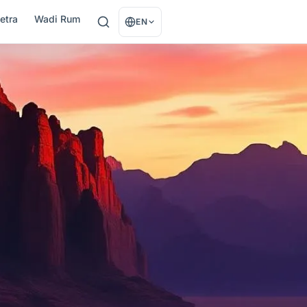
etra
Wadi Rum
EN