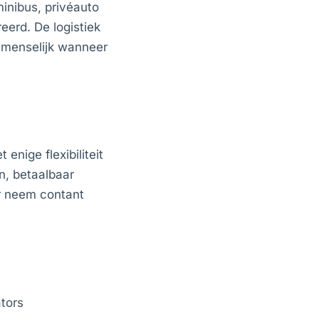
minibus, privéauto
eerd. De logistiek
 menselijk wanneer
nige flexibiliteit
n, betaalbaar
ar neem contant
ators