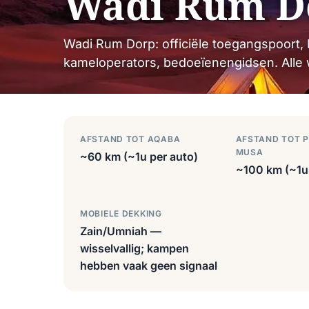
Wadi Rum D
Wadi Rum Dorp: officiële toegangspoort,
kameloperators, bedoeïenengidsen. Alle w
AFSTAND TOT AQABA
AFSTAND TOT 
MUSA
~60 km (~1u per auto)
~100 km (~1u
MOBIELE DEKKING
Zain/Umniah —
wisselvallig; kampen
hebben vaak geen signaal