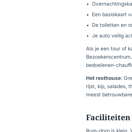
Overnachtingskam
Een basiskaart v
De toiletten en r
Je auto veilig a
Als je een tour of 
Bezoekerscentrum.
bedoeïenen-chauffe
Het resthouse
: Gr
rijst, kip, salades
meest betrouwbare 
Faciliteiten
Rum-dorp is klein.