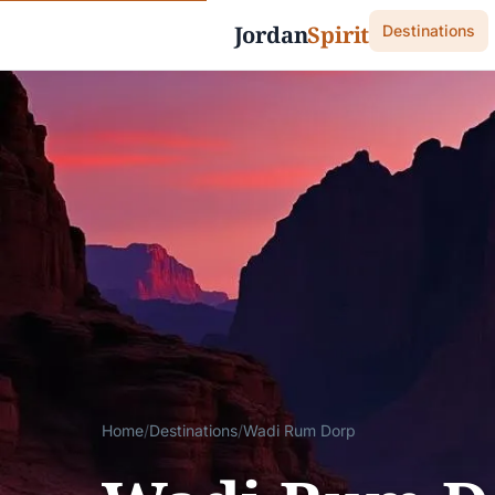
Jordan
Spirit
Destinations
Home
/
Destinations
/
Wadi Rum Dorp