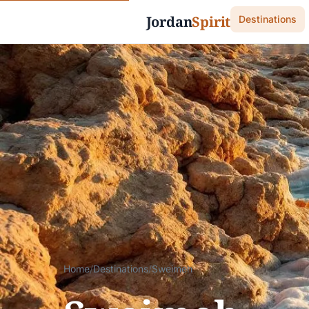
Jordan
Spirit
Destinations
Home
/
Destinations
/
Sweimeh