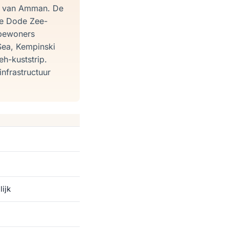
m van Amman. De
de Dode Zee-
 bewoners
Sea, Kempinski
h-kuststrip.
nfrastructuur
n
ijk