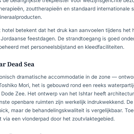
s de belangrijkste trekpleister voor welzijnsgerichte bez
rapieën, zouttherapieën en standaard internationale 
ineraalproducten.
hotel betekent dat het druk kan aanvoelen tijdens het
n Jordaanse feestdagen. De strandtoegang is goed onde
 beheerd met personeelsbijstand en kleedfaciliteiten.
ar Dead Sea
tonisch dramatische accommodatie in de zone — ontwo
Toshiko Mori, het is gebouwd rond een reeks waterpar
e Dode Zee. Het ontwerp van het Ishtar heeft architectu
ste openbare ruimten zijn werkelijk indrukwekkend. De 
ick, maar de behandelingskwaliteit is vergelijkbaar. To
t via een vlonderpad door het zoutvlaktegebied.