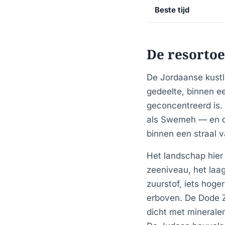
Beste tijd
De resortoe
De Jordaanse kustli
gedeelte, binnen ee
geconcentreerd is.
als Swemeh — en d
binnen een straal v
Het landschap hier
zeeniveau, het laa
zuurstof, iets hog
erboven. De Dode Ze
dicht met minerale