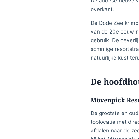
De Judese heuvels 
overkant.
De Dode Zee krimpt
van de 20e eeuw na
gebruik. De oeverli
sommige resortstr
natuurlijke kust ter
De hoofdho
Mövenpick Reso
De grootste en ou
toplocatie met dir
afdalen naar de zee