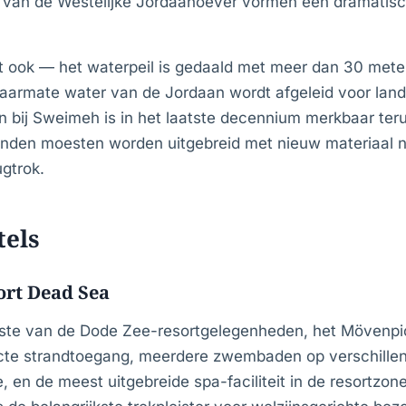
van de Westelijke Jordaanoever vormen een dramatisch
 ook — het waterpeil is gedaald met meer dan 30 mete
armate water van de Jordaan wordt afgeleid voor land
jn bij Sweimeh is in het laatste decennium merkbaar ter
anden moesten worden uitgebreid met nieuw materiaal 
ugtrok.
tels
rt Dead Sea
dste van de Dode Zee-resortgelegenheden, het Mövenpi
ecte strandtoegang, meerdere zwembaden op verschillen
, en de meest uitgebreide spa-faciliteit in de resortzo