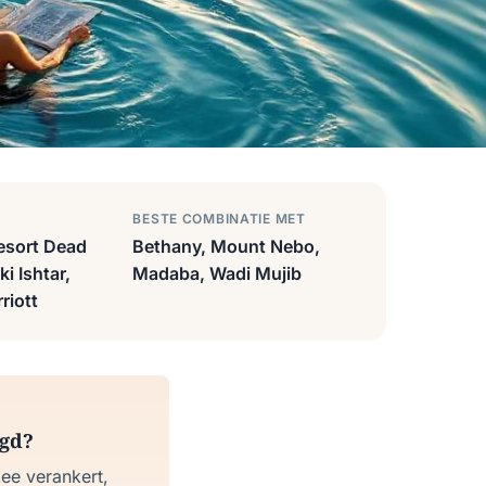
BESTE COMBINATIE MET
esort Dead
Bethany, Mount Nebo,
i Ishtar,
Madaba, Wadi Mujib
riott
igd?
Zee verankert,