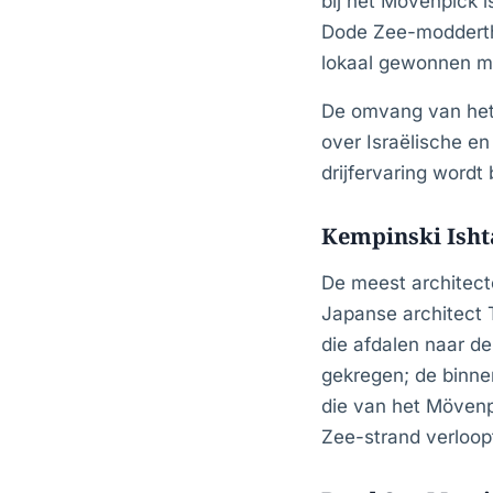
bij het Mövenpick i
Dode Zee-modderthe
lokaal gewonnen m
De omvang van het 
over Israëlische e
drijfervaring wordt
Kempinski Isht
De meest architec
Japanse architect 
die afdalen naar d
gekregen; de binnen
die van het Mövenp
Zee-strand verloop