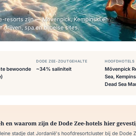
e-resorts zijn — Mövenpick, Kempinski en
drijven, spa en bijbelse sites.
DODE ZEE-ZOUTGEHALTE
HOOFDHOTELS
ste bewoonde
~34% saliniteit
Mövenpick R
e)
Sea, Kempinsk
Dead Sea Mar
h en waarom zijn de Dode Zee-hotels hier gevest
leine stadje dat Jordanië's hoofdresortcluster bij de Dode 