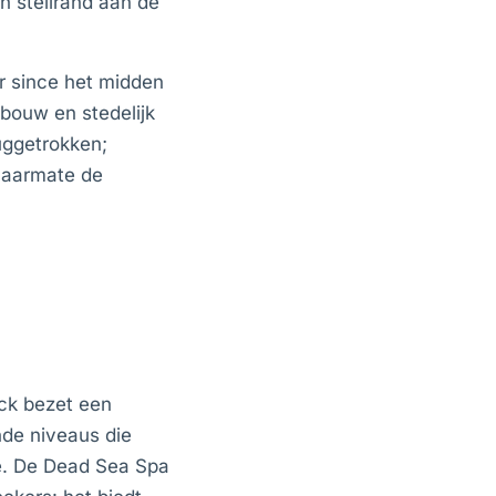
 steilrand aan de
r since het midden
bouw en stedelijk
uggetrokken;
naarmate de
ck bezet een
de niveaus die
ne. De Dead Sea Spa