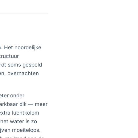
. Het noordelijke
tructuur
ordt soms gespeld
en, overnachten
eter onder
merkbaar dik — meer
extra luchtkolom
 het water is zo
jven moeiteloos.