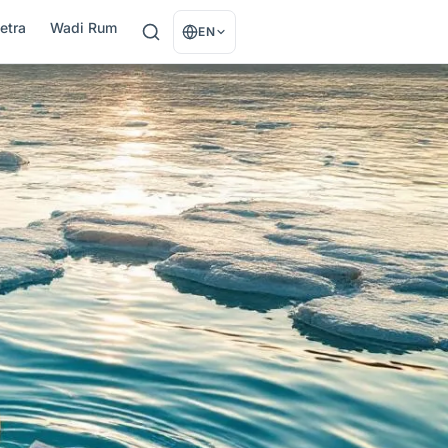
etra
Wadi Rum
EN