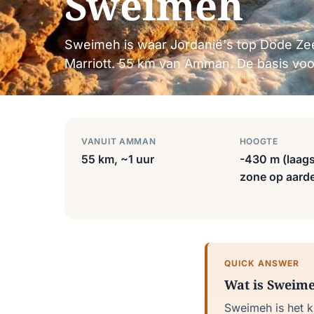
Sweimeh
Sweimeh is waar Jordanië's top Dode Ze
Marriott. 55 km van Amman. De basis voor 
VANUIT AMMAN
HOOGTE
55 km, ~1 uur
-430 m (laag
zone op aard
QUICK ANSWER
Wat is Sweime
Sweimeh is het k