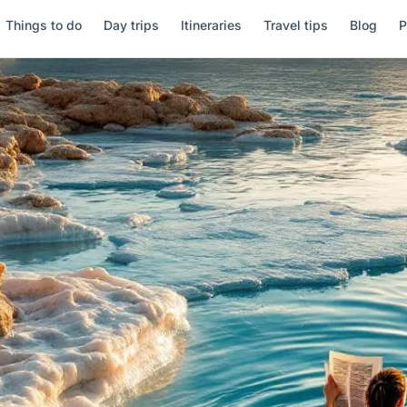
Things to do
Day trips
Itineraries
Travel tips
Blog
P