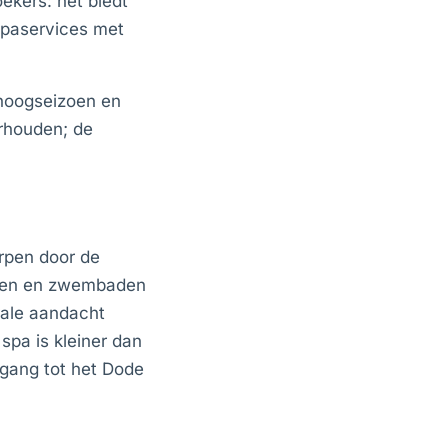
oekers: het biedt
spaservices met
 hoogseizoen en
rhouden; de
rpen door de
tijen en zwembaden
rale aandacht
spa is kleiner dan
egang tot het Dode