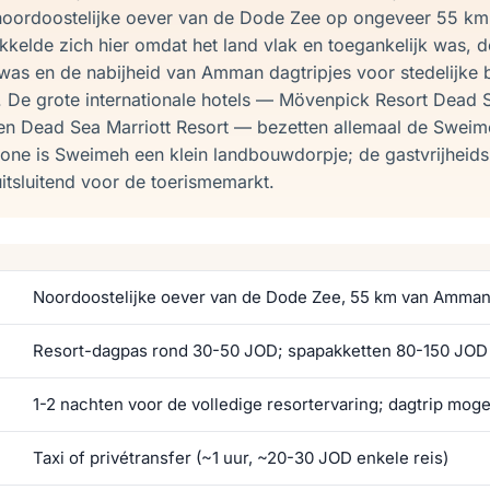
noordoostelijke oever van de Dode Zee op ongeveer 55 k
kkelde zich hier omdat het land vlak en toegankelijk was, 
was en de nabijheid van Amman dagtripjes voor stedelijke
 De grote internationale hotels — Mövenpick Resort Dead 
en Dead Sea Marriott Resort — bezetten allemaal de Sweime
zone is Sweimeh een klein landbouwdorpje; de gastvrijheidsi
uitsluitend voor de toerismemarkt.
Noordoostelijke oever van de Dode Zee, 55 km van Amma
Resort-dagpas rond 30-50 JOD; spapakketten 80-150 JOD
1-2 nachten voor de volledige resortervaring; dagtrip mogel
Taxi of privétransfer (~1 uur, ~20-30 JOD enkele reis)