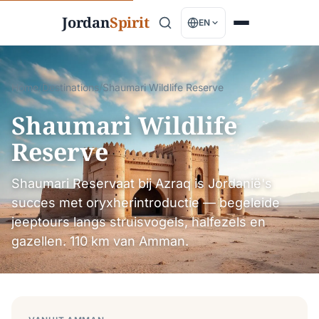
Jordan
Spirit
EN
Home
/
Destinations
/
Shaumari Wildlife Reserve
Shaumari Wildlife
Reserve
Shaumari Reservaat bij Azraq is Jordanië's
succes met oryxherintroductie — begeleide
jeeptours langs struisvogels, halfezels en
gazellen. 110 km van Amman.