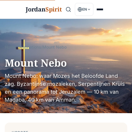
Jordan
Spirit
EN
Home
/
Destinations
/
Mount Nebo
Mount Nebo
Mount Nebo: waar Mozes het Beloofde Land
zag. Byzantijnse mozaïeken, Serpentijnen Kruis
en een panorama tot Jeruzalem — 10 km van
Madaba, 40 km van Amman.