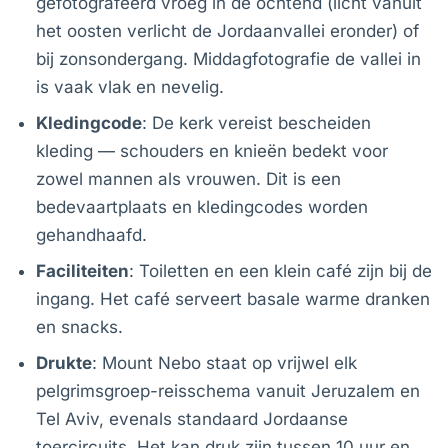
gefotografeerd vroeg in de ochtend (licht vanuit
het oosten verlicht de Jordaanvallei eronder) of
bij zonsondergang. Middagfotografie de vallei in
is vaak vlak en nevelig.
Kledingcode
: De kerk vereist bescheiden
kleding — schouders en knieën bedekt voor
zowel mannen als vrouwen. Dit is een
bedevaartplaats en kledingcodes worden
gehandhaafd.
Faciliteiten
: Toiletten en een klein café zijn bij de
ingang. Het café serveert basale warme dranken
en snacks.
Drukte
: Mount Nebo staat op vrijwel elk
pelgrimsgroep-reisschema vanuit Jeruzalem en
Tel Aviv, evenals standaard Jordaanse
toercircuits. Het kan druk zijn tussen 10 uur en