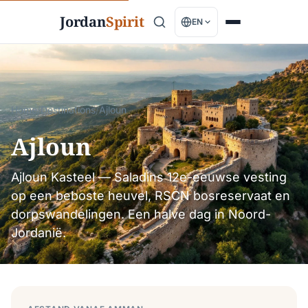
Jordan
Spirit
EN
Home
/
Destinations
/
Ajloun
Ajloun
Ajloun Kasteel — Saladins 12e-eeuwse vesting
op een beboste heuvel, RSCN bosreservaat en
dorpswandelingen. Een halve dag in Noord-
Jordanië.