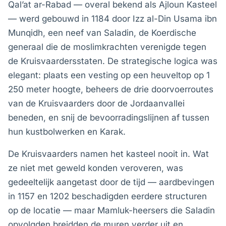
Qal’at ar-Rabad — overal bekend als Ajloun Kasteel
— werd gebouwd in 1184 door Izz al-Din Usama ibn
Munqidh, een neef van Saladin, de Koerdische
generaal die de moslimkrachten verenigde tegen
de Kruisvaardersstaten. De strategische logica was
elegant: plaats een vesting op een heuveltop op 1
250 meter hoogte, beheers de drie doorvoerroutes
van de Kruisvaarders door de Jordaanvallei
beneden, en snij de bevoorradingslijnen af tussen
hun kustbolwerken en Karak.
De Kruisvaarders namen het kasteel nooit in. Wat
ze niet met geweld konden veroveren, was
gedeeltelijk aangetast door de tijd — aardbevingen
in 1157 en 1202 beschadigden eerdere structuren
op de locatie — maar Mamluk-heersers die Saladin
opvolgden breidden de muren verder uit en