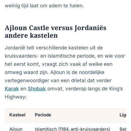
weinig tijd laat om adem te halen.
Ajloun Castle versus Jordaniës
andere kastelen
Jordanië telt verschillende kastelen uit de
kruisvaarders- en islamitische periode, en wie voor
het eerst komt, vraagt zich vaak af welke een
omweg waard zijn. Ajloun is de noordelijke
vertegenwoordiger van een drietal dat verder
Karak
en
Shobak
omvat, verderop langs de King’s
Highway:
Kasteel
Periode
Liggi
Ajloun
Islamitisch (1184, anti-kruisvaarders)
Bebos