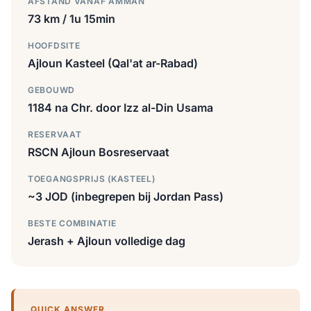
AFSTAND VANAF AMMAN
73 km / 1u 15min
HOOFDSITE
Ajloun Kasteel (Qal'at ar-Rabad)
GEBOUWD
1184 na Chr. door Izz al-Din Usama
RESERVAAT
RSCN Ajloun Bosreservaat
TOEGANGSPRIJS (KASTEEL)
~3 JOD (inbegrepen bij Jordan Pass)
BESTE COMBINATIE
Jerash + Ajloun volledige dag
QUICK ANSWER