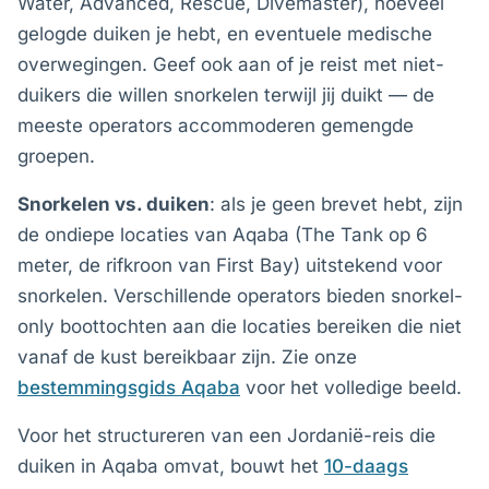
Water, Advanced, Rescue, Divemaster), hoeveel
gelogde duiken je hebt, en eventuele medische
overwegingen. Geef ook aan of je reist met niet-
duikers die willen snorkelen terwijl jij duikt — de
meeste operators accommoderen gemengde
groepen.
Snorkelen vs. duiken
: als je geen brevet hebt, zijn
de ondiepe locaties van Aqaba (The Tank op 6
meter, de rifkroon van First Bay) uitstekend voor
snorkelen. Verschillende operators bieden snorkel-
only boottochten aan die locaties bereiken die niet
vanaf de kust bereikbaar zijn. Zie onze
bestemmingsgids Aqaba
voor het volledige beeld.
Voor het structureren van een Jordanië-reis die
duiken in Aqaba omvat, bouwt het
10-daags