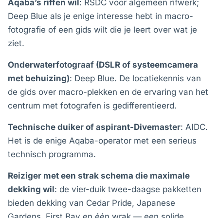
Aqaba’s riffen wil
: RSDC voor algemeen rifwerk;
Deep Blue als je enige interesse hebt in macro-
fotografie of een gids wilt die je leert over wat je
ziet.
Onderwaterfotograaf (DSLR of systeemcamera
met behuizing)
: Deep Blue. De locatiekennis van
de gids over macro-plekken en de ervaring van het
centrum met fotografen is gedifferentieerd.
Technische duiker of aspirant-Divemaster
: AIDC.
Het is de enige Aqaba-operator met een serieus
technisch programma.
Reiziger met een strak schema die maximale
dekking wil
: de vier-duik twee-daagse pakketten
bieden dekking van Cedar Pride, Japanese
Gardens, First Bay en één wrak — een solide