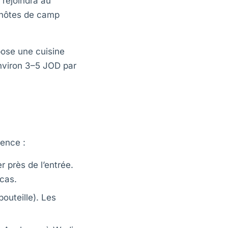
 rejoindra au
s hôtes de camp
pose une cuisine
environ 3–5 JOD par
uence :
 près de l’entrée.
-cas.
outeille). Les