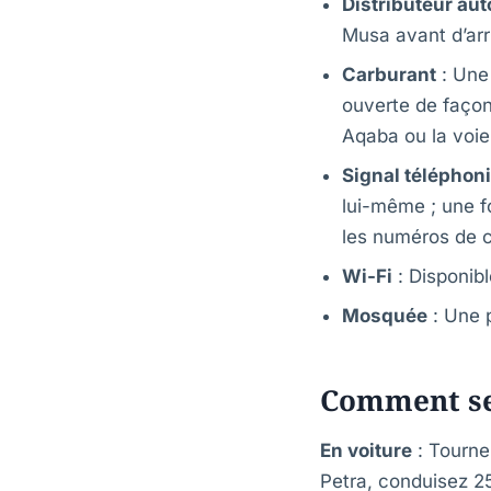
Distributeur au
Musa avant d’arr
Carburant
: Une 
ouverte de façon 
Aqaba ou la voie 
Signal téléphon
lui-même ; une fo
les numéros de c
Wi-Fi
: Disponib
Mosquée
: Une p
Comment se
En voiture
: Tourne
Petra, conduisez 2