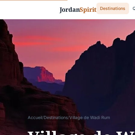
Jordan
Spirit
Destinations
Q
Accueil
/
Destinations
/
Village de Wadi Rum