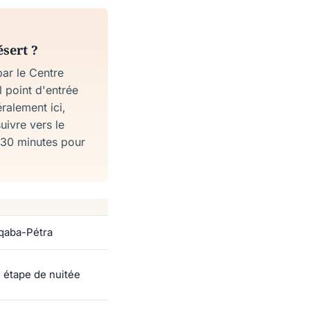
ésert ?
ar le Centre
l point d'entrée
ralement ici,
uivre vers le
0–30 minutes pour
Aqaba-Pétra
e étape de nuitée