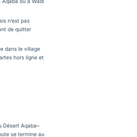
 à Aqaba ou à Wadi
ais n’est pas
ant de quitter
e dans le village
artes hors ligne et
du Désert Aqaba–
oute se termine au