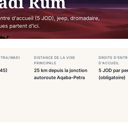
Wadi Rum
ntre d'accueil (5 JOD), jeep, dromadaire,
es partent d'ici.
ETRA/WADI
DISTANCE DE LA VOIE
DROITS D'ENTR
PRINCIPALE
D'ACCUEIL
45)
25 km depuis la jonction
5 JOD par pe
autoroute Aqaba–Petra
(obligatoire)